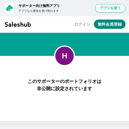
サポーター向け無料アプリ
アプリを使う
アプリなら通知を受け取れます
無
料
ログイン
無料会員登録
会
員
登
録
H
し
て
ロ
グ
このサポーターのポートフォリオは
イ
非公開に設定されています
ン
す
る
と
「い