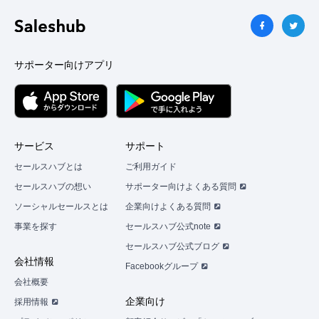
い
ね」
が
で
サポーター向けアプリ
き
る
よ
う
に
サービス
サポート
な
セールスハブとは
ご利用ガイド
り
セールスハブの想い
サポーター向けよくある質問
ま
ソーシャルセールスとは
企業向けよくある質問
す
事業を探す
セールスハブ公式note
セールスハブ公式ブログ
まずは無料会員登録
会社情報
Facebookグループ
会社概要
ロ
企業向け
採用情報
グ