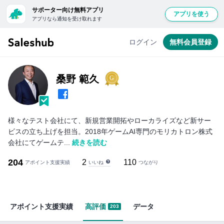
サポーター向け無料アプリ
アプリを使う
アプリなら通知を受け取れます
ログイン
無料会員登録
桑野 範久
様々なテスト会社にて、新規営業開拓やローカライズなど新サー
ビスの立ち上げを担当。2018年ゲームAI専門のモリカトロン株式
会社にてゲームテ...
続きを読む
204
2
110
いいね
アポイント支援実績
つながり
アポイント支援実績
高評価
データ
203