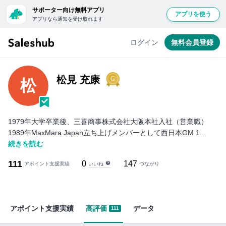
サポーター向け無料アプリ
アプリを使う
アプリなら通知を受け取れます
ログイン
無料会員登録
松見 充康
松
1979年大学卒業後、三喜商事株式会社大阪本社入社（営業職）
1989年MaxMara Japan立ち上げメンバーとして西日本GM 1...
続きを読む
111
0
147
いいね
アポイント支援実績
つながり
アポイント支援実績
高評価
データ
111