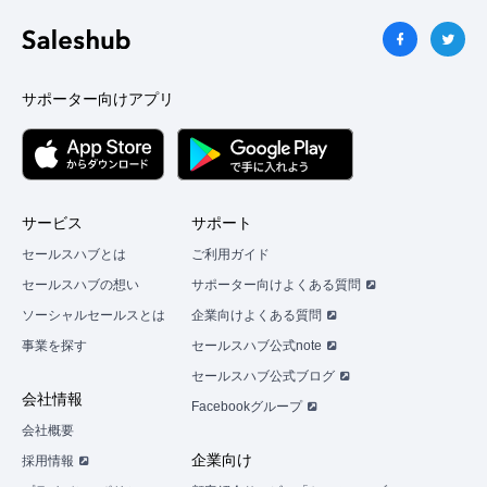
い
ね」
が
で
サポーター向けアプリ
き
る
よ
う
に
サービス
サポート
な
セールスハブとは
ご利用ガイド
り
セールスハブの想い
サポーター向けよくある質問
ま
ソーシャルセールスとは
企業向けよくある質問
す
事業を探す
セールスハブ公式note
セールスハブ公式ブログ
まずは無料会員登録
会社情報
Facebookグループ
会社概要
ロ
企業向け
採用情報
グ