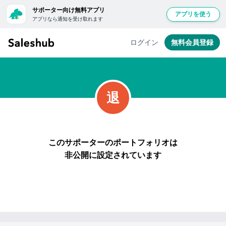
サポーター向け無料アプリ
アプリを使う
アプリなら通知を受け取れます
無
料
ログイン
無料会員登録
会
員
登
録
退
し
て
ロ
グ
このサポーターのポートフォリオは
イ
非公開に設定されています
ン
す
る
と
「い