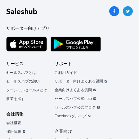
い
ね」
が
で
サポーター向けアプリ
き
る
よ
う
に
サービス
サポート
な
セールスハブとは
ご利用ガイド
り
セールスハブの想い
サポーター向けよくある質問
ま
ソーシャルセールスとは
企業向けよくある質問
す
事業を探す
セールスハブ公式note
セールスハブ公式ブログ
まずは無料会員登録
会社情報
Facebookグループ
会社概要
ロ
企業向け
採用情報
グ