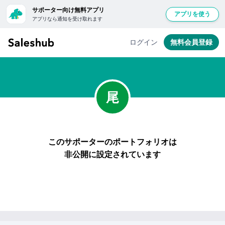
サポーター向け無料アプリ
アプリを使う
アプリなら通知を受け取れます
無
料
ログイン
無料会員登録
会
員
登
録
尾
し
て
ロ
グ
このサポーターのポートフォリオは
イ
非公開に設定されています
ン
す
る
と
「い