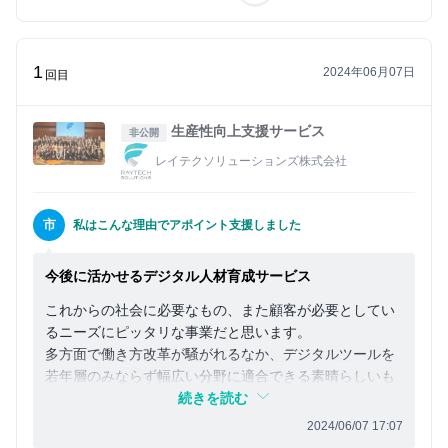
イ
ン
1
2024年06月07日
回目
生産性向上支援サービス
非公開
レイテクソリューションズ株式会社
市
私はこんな理由でアポイント支援しました
今後に活かせるデジタル人材育成サービス
これからの社会に必要なもの、また顧客が必要としてい
るニーズにピッタリな事業だと思います。
多方面で働き方改革が騒がれるなか、デジタルツールを
若年層のみならず幅広い分野に適合できる素晴らしいも
のだと思います。
続きを読む
2024/06/07 17:07