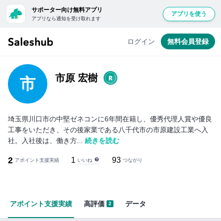
サポーター向け無料アプリ
アプリを使う
アプリなら通知を受け取れます
無
料
ログイン
無料会員登録
会
員
登
市原 宏樹
市
録
し
て
埼玉県川口市の中堅ゼネコンに6年間在籍し、優秀代理人賞や優良
ロ
工事をいただき、その後家業である八千代市の市原建設工業へ入
グ
社。入社後は、働き方...
続きを読む
イ
2
1
93
いいね
アポイント支援実績
ン
つながり
す
る
と
アポイント支援実績
高評価
データ
2
「い