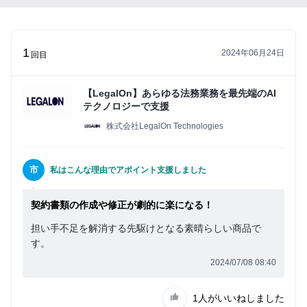
い
ね」
が
1
2024年06月24日
で
回目
き
る
【LegalOn】あらゆる法務業務を最先端のAI
よ
テクノロジーで支援
う
株式会社LegalOn Technologies
に
な
市
私はこんな理由でアポイント支援しました
り
ま
契約書類の作成や修正が劇的に楽になる！
す
担い手不足を解消する先駆けとなる素晴らしい商品で
す。
まずは無料会員登録
2024/07/08 08:40
ロ
1人
がいいねしました
グ