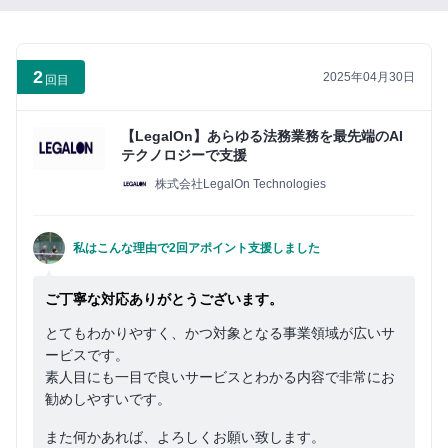
い
ね」
が
2
2025年04月30日
で
回目
き
る
【LegalOn】あらゆる法務業務を最先端のAI
よ
テクノロジーで支援
う
株式会社LegalOn Technologies
に
な
私はこんな理由で2回アポイント支援しました
り
ま
ご丁寧な対応ありがとうございます。
す
とてもわかりやすく、かつ対象となる事業領域が広いサ
ービスです。
まずは無料会員登録
素人目にも一目で良いサービスとわかる内容で非常にお
勧めしやすいです。
ロ
グ
また何かあれば、よろしくお願い致します。