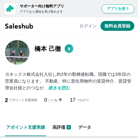
サポーター向け無料アプリ
アプリを使う
アプリなら通知を受け取れます
無
料
ログイン
無料会員登録
会
員
登
橋本 己徹
録
し
て
ヨネックス株式会社入社し約2年の勤務後転職。現職では3年目の
ロ
営業員になります。 不動産、特に居住用物件の賃貸仲介、賃貸管
グ
理会社様とのつなが...
続きを読む
イ
2
0
17
いいね
アポイント支援実績
ン
つながり
す
る
と
アポイント支援実績
高評価
データ
2
「い