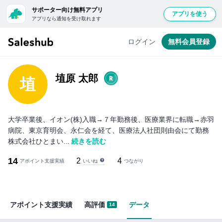
サポーター向け無料アプリ
アプリを使う
アプリなら通知を受け取れます
ログイン
無料会員登録
埴原 太郎
埴
大学卒業後、イオン(株)入職→７年勤務後、医療業界に転職→赤羽
病院、東京育明会、永仁会を経て、医療法人社団則由会にて勤務
株式会社ひとまい...
続きを読む
14
2
4
いいね
アポイント支援実績
つながり
アポイント支援実績
高評価
データ
14