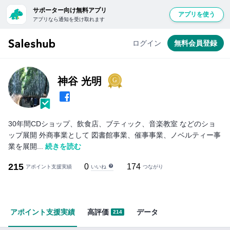
サポーター向け無料アプリ
アプリを使う
アプリなら通知を受け取れます
無
料
ログイン
無料会員登録
会
員
登
神谷 光明
録
し
て
30年間CDショップ、飲食店、ブティック、音楽教室 などのショ
ロ
ップ展開 外商事業として 図書館事業、催事事業、ノベルティー事
グ
業を展開...
続きを読む
イ
215
0
174
いいね
ン
アポイント支援実績
つながり
す
る
と
アポイント支援実績
高評価
データ
214
「い