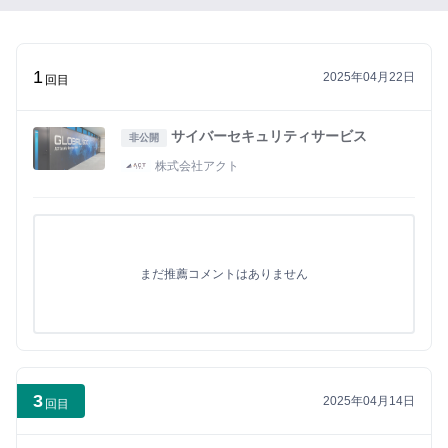
い
ね」
が
1
2025年04月22日
で
回目
き
る
サイバーセキュリティサービス
非公開
よ
株式会社アクト
う
に
な
り
まだ推薦コメントはありません
ま
す
まずは無料会員登録
3
2025年04月14日
回目
ロ
グ