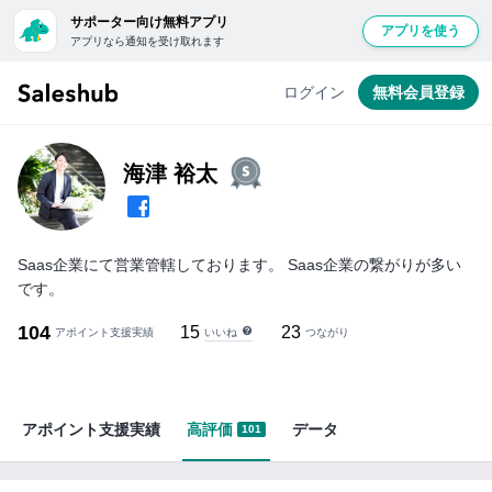
サポーター向け無料アプリ
アプリを使う
アプリなら通知を受け取れます
ログイン
無料会員登録
海津 裕太
Saas企業にて営業管轄しております。 Saas企業の繋がりが多い
です。
104
15
23
いいね
アポイント支援実績
つながり
アポイント支援実績
高評価
データ
101