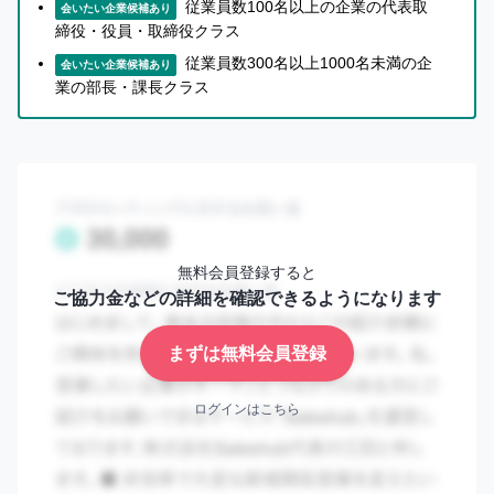
従業員数100名以上の企業の代表取
イ
会いたい企業候補あり
ン
締役・役員・取締役クラス
まずは無料会員登録
従業員数300名以上1000名未満の企
会いたい企業候補あり
業の部長・課長クラス
ロ
グ
イ
ン
は
こ
ち
ら
無料会員登録すると
セ
ご協力金などの詳細を確認できるようになります
ー
ル
まずは無料会員登録
ス
ハ
ログインはこちら
ブ
に
つ