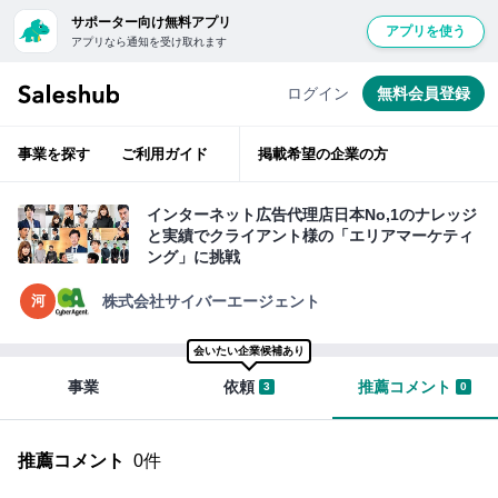
サポーター向け無料アプリ
アプリを使う
アプリなら通知を受け取れます
経
無
験
豊
料
ログイン
無料会員登録
富
会
な
ベ
員
テ
事業を探す
ご利用ガイド
掲載希望の企業の方
ラ
登
ン
層
録
が
インターネット広告代理店日本No,1のナレッジ
ベ
し
と実績でクライアント様の「エリアマーケティ
ン
て
チ
ング」に挑戦
ャ
ロ
ー
河
支
株式会社サイバーエージェント
グ
援
イ
会いたい企業候補あり
ン
サ
事業
依頼
推薦コメント
3
0
す
ポ
る
ー
と
推薦コメント
0件
タ
「い