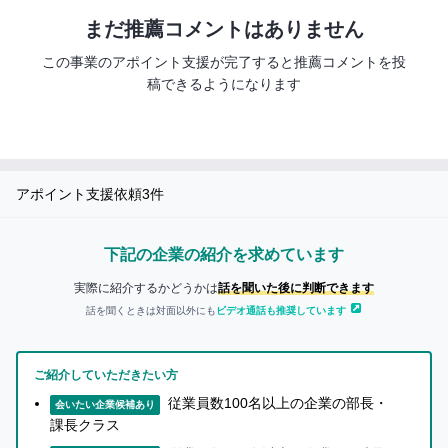
ー
い
に
まだ推薦コメントはありません
ね」
な
が
この事業のアポイント支援が完了すると推薦コメントを投
る
で
稿できるようになります
前
き
に
る
無
よ
料
う
アポイント支援依頼
3
件
会
に
員
な
登
り
下記の企業の紹介を求めています
録
ま
実際に紹介するかどうかは
話を聞いた後に判断できます
を
す
話を聞くときは対面以外にも
ビデオ通話も推奨しています
し
ま
まずは無料会員登録
し
ご紹介していただきたい方
ょ
従業員数100名以上の企業の部長・
会いたい企業候補あり
ロ
う！
課長クラス
グ