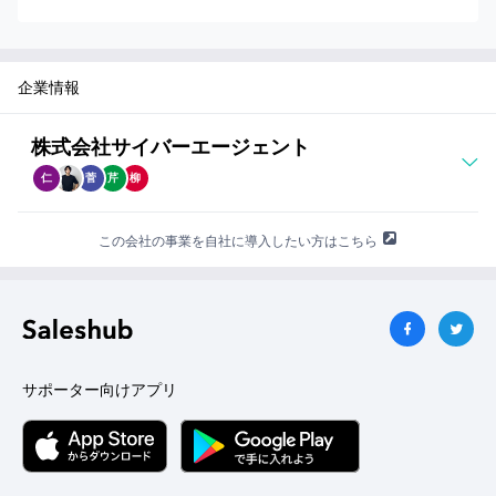
い
て
詳
企業情報
し
く
知
株式会社サイバーエージェント
り
仁
菅
芹
柳
た
い
この会社の事業を自社に導入したい方はこちら
方
へ
サポーター向けアプリ