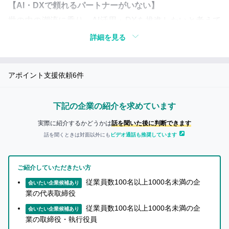
い
つ
【AI・DXで頼れるパートナーがいない】
き
て
世の中の潮流に乗り、AI活用・DXを推進したいと考えて
も
詳
いるが社内に知見がない。経営コンサルティング会社への
の…
詳細を見る
し
依頼を考えるが、支援経験が乏しいor開発・実装までは支
く
知り合いに迷惑がかかることが
援してくれない。フィーが高い。ITベンダーやソリューシ
知
あったらどうしよう…
アポイント支援依頼
6
件
ョン会社に依頼すると経営・事業の理解が不足しており、
り
部分最適になってしまう。
た
知り合いに紹介しても
い
大丈夫な事業かな…
下記の企業の紹介を求めています
方
【コンサル依存／コスパの悪さ】
実際に紹介するかどうかは
話を聞いた後に判断できます
へ
長期間の貼り付き支援・常駐支援を前提とした提案・支援
話を聞くときは対面以外にも
ビデオ通話も推奨しています
内容なっており、社内にノウハウが蓄積されない/高額な
コンサルティングフィーを払い続けないといけない。委託
企
ご紹介していただきたい方
業
しているコンサルサービスの質が低く、コストパフォーマ
従業員数100名以上1000名未満の企
会いたい企業候補あり
の
ンスがあわない。
業の代表取締役
担
当
従業員数100名以上1000名未満の企
会いたい企業候補あり
者
業の取締役・執行役員
解決策
か