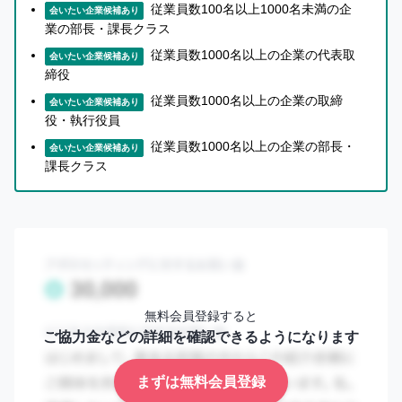
従業員数100名以上1000名未満の企
ら
会いたい企業候補あり
話
業の部長・課長クラス
【コンサルティング×エンジニアによる戦略～実装までの
を
従業員数1000名以上の企業の代表取
会いたい企業候補あり
聞
一気通貫支援】
締役
い
弊社は戦略提携パートナーとして、「コンサル出身のAIエ
た
従業員数1000名以上の企業の取締
会いたい企業候補あり
上
ンジニア集団」を抱えており、彼らと協業することで経
役・執行役員
で
営・事業目線のコンサルティングと効果に直結するAI・D
従業員数1000名以上の企業の部長・
知
会いたい企業候補あり
X実装をシームレスに提供することができます。
課長クラス
り
合
い
【透明性の高いコンサルティング】
を
弊社に依頼して良かったと確実に感じていただくために、
紹
「質の高いサービス」を「実力のあるメンバー」、と「大
介
す
手より安価フィー設定」で提供します。
る
無料会員登録すると
か
ご協力金などの詳細を確認できるようになります
【研修やツール提供によって自走を目指すコンサルティン
ど
う
グ】
まずは無料会員登録
か
弊社のコンサルティングはクライアントの自走・サステナ