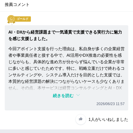
紹
推薦コメント
介
紹介先へのメリット
す
ゴールド
る
一般的なコンサルティングサービスに加え、AIによる
前
事業構造改革やデータマーケティングなど、先端の経
1
に
AI・DXから経営課題まで一気通貫で支援できる実行力に魅力
営アジェンダも支援
企
を感じ支援しました。
業
大手コンサルティングファームにてスキップ昇格を経
の
今回アポイント支援を行った理由は、私自身が多くの企業経営
2
験した、質の高いコンサルタントが集結
担
者や事業責任者と接する中で、AI活用やDX推進の必要性を感
当
じながらも、具体的な進め方が分からず悩んでいる企業が非常
大手コンサルティングファームの半額程度の料金体系
3
者
に多いと感じていたためです。特に、戦略立案だけで終わるコ
と
ンサルティングや、システム導入だけを目的とした支援では、
実績
事
本質的な経営課題の解決につながらないケースも少なくありま
前
■ご支援実績
打
せん。その点、本サービスは経営コンサルティングとAI・DX
ち
実装を融合し、経営視点から現場への定着まで一気通貫で支援
・サービス立ち上げから「わずか3か月」で「70案件」、
続きを読む
合
できることに大きな価値を感じました。
「受注金額1億円」を突破
2026/06/23 11:57
わ
せ
・プライム市場上場の大手企業を中心にご支援
また、支援してよかった点は、単に外部コンサルタントへ依存
を
させるのではなく、研修や独自ツールの提供を通じて企業の自
1人
がいいねしました
（業界を牽引する、飲料・自動車・化粧品・製薬メーカ
す
走化を重視していることです。AI・DX、新規事業、採用ブラ
る
ー、ドラッグストア・百貨店、人材会社、電力会社様をご
ンディングなど幅広い経営課題に対応できるため、安心してご
こ