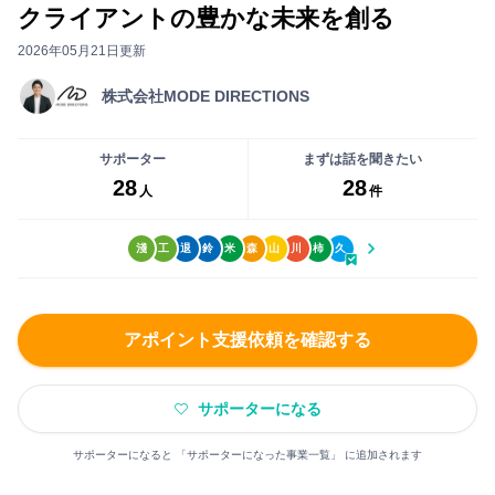
ー
い
クライアントの豊かな未来を創る
事
に
ね」
前
2026年05月21日更新
な
が
打
る
で
株式会社MODE DIRECTIONS
ち
前
き
合
に
る
わ
サポーター
まずは話を聞きたい
無
よ
28
28
せ
人
件
料
う
が
会
に
で
員
淺
工
退
鈴
米
森
山
川
柿
久
な
き
登
り
ま
録
ま
す
を
す
アポイント支援依頼を確認する
し
ま
まずは無料会員登録
サポーターになる
し
ょ
サポーターになると 「サポーターになった事業一覧」 に追加されます
ロ
う！
グ
大