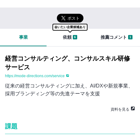
イ
切
ン
な
まずは無料会員登録
知
り
ロ
合
会いたい企業候補あり
グ
い
事業
依頼
推薦コメント
6
1
イ
を
ン
紹
は
介
こ
す
経営コンサルティング、コンサルスキル研修
ち
る
サービス
ら
と
き
https://mode-directions.com/service
セ
に
従来の経営コンサルティングに加え、AI/DXや新規事業、
ー
は
い
採用ブランディング等の先進テーマを支援
ル
ろ
ス
ん
資料を見る
ハ
な
ブ
不
課題
に
安
つ
が