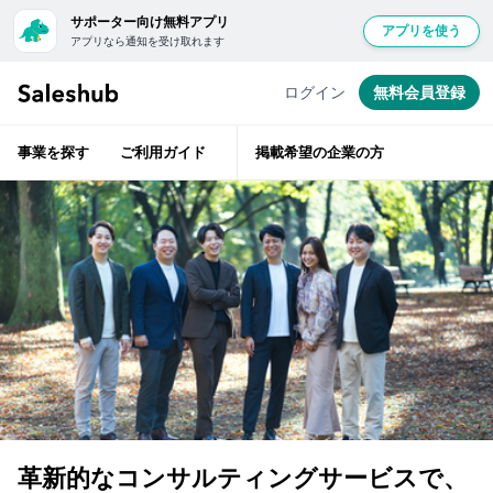
サポーター向け無料アプリ
アプリを使う
アプリなら通知を受け取れます
セ
経
無
験
ー
豊
料
ログイン
無料会員登録
富
ル
会
な
ス
ベ
員
テ
ハ
事業を探す
ご利用ガイド
掲載希望の企業の方
ラ
登
ブ
ン
層
録
で
が
は
ベ
し
ン
紹
て
チ
ャ
介
ロ
ー
前
支
グ
援
に
イ
企
ン
業
サ
す
の
ポ
担
る
ー
当
と
者
タ
「い
革新的なコンサルティングサービスで、
と