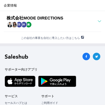
支援）
紹介できるサービスだと感じています。
と
企業情報
が
・80％を超えるリピート発注率
で
・野村総合研究所で新卒・中途向けの研修資料の作成、及
株式会社MODE DIRECTIONS
き
ま
び、実際の研修を担当していたメンバーが研修講師として
宮
本
薗
す。
直伝
話
を
■プレスリリース
この会社の事業を自社に導入したい方はこちら
聞
https://prtimes.jp/main/html/searchrlp/company_id/175896
い
た
上
で、
紹
介
サポーター向けアプリ
し
て
も
い
い
な
サービス
サポート
と
思
セールスハブとは
ご利用ガイド