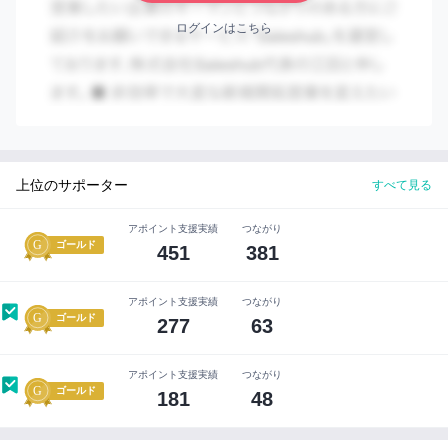
判
ブルな事業拡大を目指しています。短期間で戦略・方針を
断
ログインはこちら
策定し、その後は研修サービスや独自AIツールの提供によ
す
れ
り、クライアントご自身で変革を進めていけるような設計
ば
を重視しております。搾取し続けるコンサルティングはし
OK!
ません。
セ
ー
上位のサポーター
すべて見る
ル
ス
ハ
アポイント支援実績
つながり
ゴールド
ブ
451
381
な
ら
アポイント支援実績
つながり
大
ゴールド
277
63
切
な
知
アポイント支援実績
つながり
り
ゴールド
181
48
合
い
コンサルタント
を