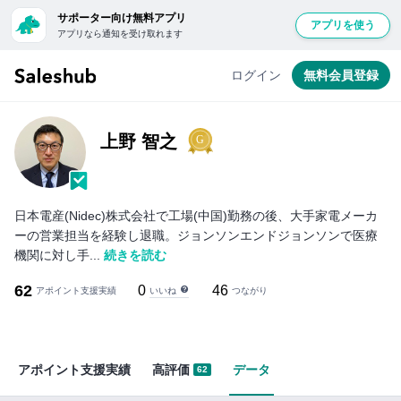
サポーター向け無料アプリ
アプリを使う
アプリなら通知を受け取れます
ログイン
無料会員登録
上野 智之
日本電産(Nidec)株式会社で工場(中国)勤務の後、大手家電メーカ
ーの営業担当を経験し退職。ジョンソンエンドジョンソンで医療
機関に対し手...
続きを読む
62
0
46
いいね
アポイント支援実績
つながり
アポイント支援実績
高評価
データ
62