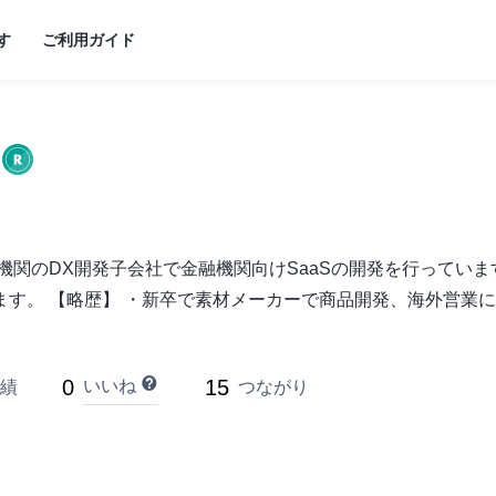
す
ご利用ガイド
機関のDX開発子会社で金融機関向けSaaSの開発を行っています
す。 【略歴】 ・新卒で素材メーカーで商品開発、海外営業に従事
0
15
いいね
績
つながり