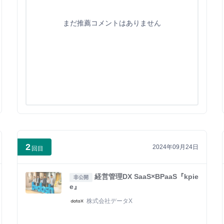
まだ推薦コメントはありません
2
2024年09月24日
回目
経営管理DX SaaS×BPaaS『kpie
非公開
e』
株式会社データX