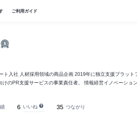
す
ご利用ガイド
ると
ます
ルート入社 人材採用領域の商品企画 2019年に独立支援プラッ
けのPR支援サービスの事業責任者。 情報経営イノベーション専
6
35
いいね
績
つながり