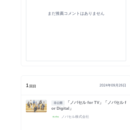
まだ推薦コメントはありません
1
2024年09月26日
回目
「ノバセル for TV」「ノバセル f
非公開
or Digital」
ノバセル株式会社