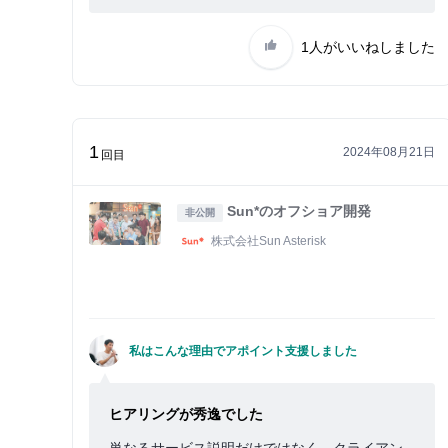
1人
がいいねしました
1
2024年08月21日
回目
Sun*のオフショア開発
非公開
株式会社Sun Asterisk
私はこんな理由でアポイント支援しました
ヒアリングが秀逸でした