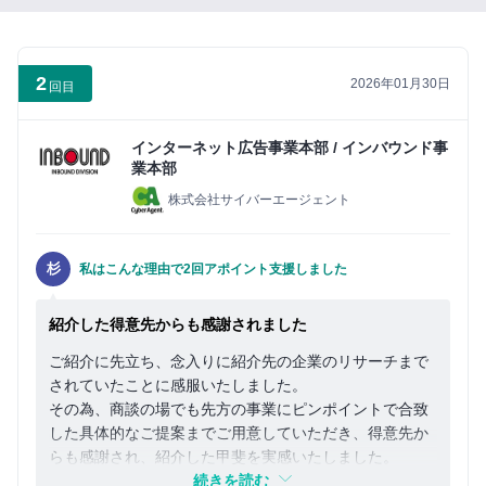
い
ね」
が
2
2026年01月30日
で
回目
き
る
インターネット広告事業本部 / インバウンド事
よ
業本部
う
株式会社サイバーエージェント
に
な
杉
私はこんな理由で2回アポイント支援しました
り
ま
紹介した得意先からも感謝されました
す
ご紹介に先立ち、念入りに紹介先の企業のリサーチまで
されていたことに感服いたしました。
まずは無料会員登録
その為、商談の場でも先方の事業にピンポイントで合致
した具体的なご提案までご用意していただき、得意先か
ロ
らも感謝され、紹介した甲斐を実感いたしました。
グ
ありがとうございました。
続きを読む