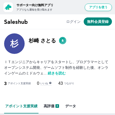
サポーター向け無料アプリ
アプリを使う
アプリなら通知を受け取れます
無
料
ログイン
無料会員登録
会
員
登
杉崎 さとる
杉
録
し
て
ＩＴエンジニアからキャリアをスタートし、プログラマーとして
ロ
オープンシステム開発、ゲームソフト制作を経験した後、オンラ
グ
インゲームのミドルウェ...
続きを読む
イ
3
0
43
いいね
アポイント支援実績
ン
つながり
す
る
と
アポイント支援実績
高評価
データ
3
「い