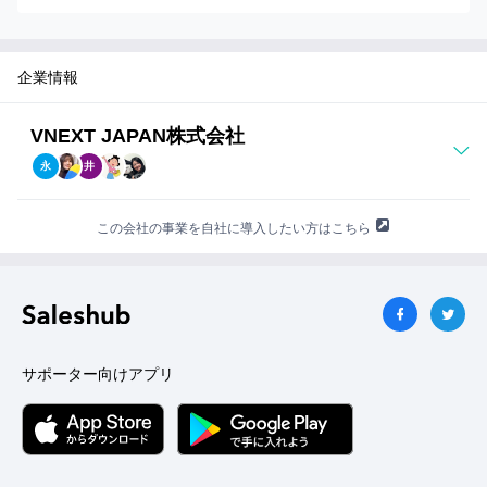
い
て
詳
企業情報
し
く
VNEXT JAPAN株式会社
知
り
永
井
た
い
この会社の事業を自社に導入したい方はこちら
方
へ
サポーター向けアプリ