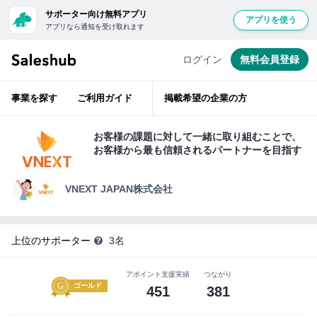
サポーター向け無料アプリ
アプリを使う
アプリなら通知を受け取れます
経
無
験
豊
料
ログイン
無料会員登録
富
会
な
ベ
員
テ
事業を探す
ご利用ガイド
掲載希望の企業の方
ラ
登
ン
層
録
が
お客様の課題に対して⼀緒に取り組むことで、
ベ
し
お客様から最も信頼されるパートナーを目指す
ン
て
チ
ャ
ロ
ー
VNEXT JAPAN株式会社
支
グ
援
イ
ン
上位のサポーター
3名
サ
す
ポ
る
アポイント支援実績
つながり
ー
と
ゴールド
451
381
タ
「い