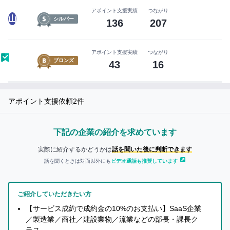
ー
い
アポイント支援実績
つながり
に
ね」
山
シルバー
136
207
な
が
る
で
前
アポイント支援実績
つながり
き
ブロンズ
43
16
に
る
無
よ
料
う
アポイント支援依頼
2
件
会
に
員
な
登
り
下記の企業の紹介を求めています
録
ま
実際に紹介するかどうかは
話を聞いた後に判断できます
を
す
話を聞くときは対面以外にも
ビデオ通話も推奨しています
し
ま
まずは無料会員登録
し
ご紹介していただきたい方
ょ
【サービス成約で成約金の10%のお支払い】SaaS企業
ロ
う！
／製造業／商社／建設業物／流業などの部長・課長ク
グ
ラス