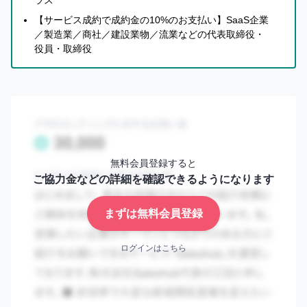
イ
ン
【サービス成約で成約金の10%のお支払い】SaaS企業
まずは無料会員登録
／製造業／商社／建設業物／流業などの代表取締役・
役員・取締役
ロ
グ
イ
ン
は
こ
ち
ら
無料会員登録すると
セ
ご協力金などの詳細を確認できるようになります
ー
ル
まずは無料会員登録
ス
ハ
ログインはこちら
ブ
に
つ