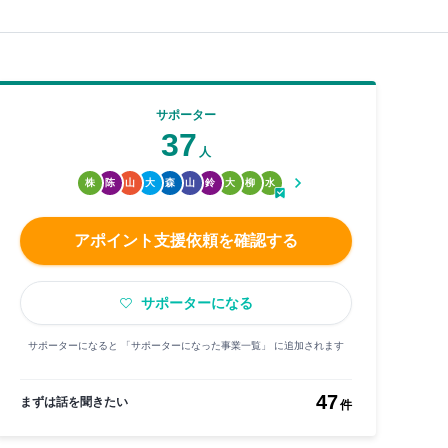
サポーター
37
人
株
陈
山
大
森
山
鈴
大
柳
水
アポイント支援依頼を確認する
サポーターになる
サポーターになると 「サポーターになった事業一覧」 に追加されます
47
まずは話を聞きたい
件