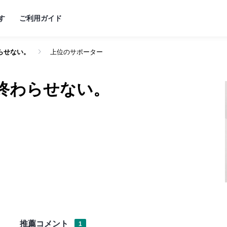
す
ご利用ガイド
らせない。
上位のサポーター
支援
ると
終わらせない。
ます
ましょう！
推薦コメント
1