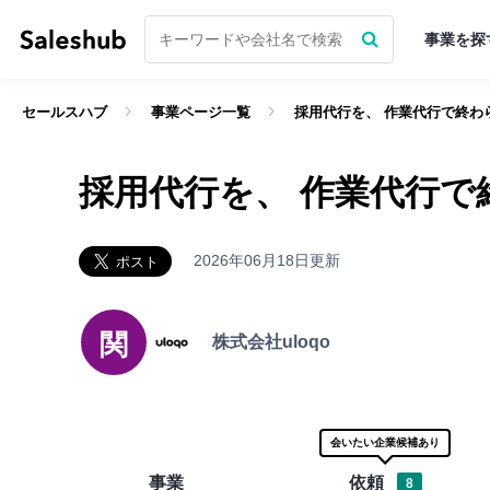
事業を探
セールスハブ
事業ページ一覧
採用代行を、 作業代行で終わ
経験豊富なベテラン層がベンチャー
無料会員登録してログインす
採用代行を、 作業代行で
「いいね」ができるようになり
サポーターになる前に
無料会員登録
をし
2026年06月18日更新
まずは無料会員登録
まずは無料会員登録
関
株式会社uloqo
ログインはこちら
ログイン
セールスハブについて詳しく知りたい方へ
会いたい企業候補あり
事業
依頼
8