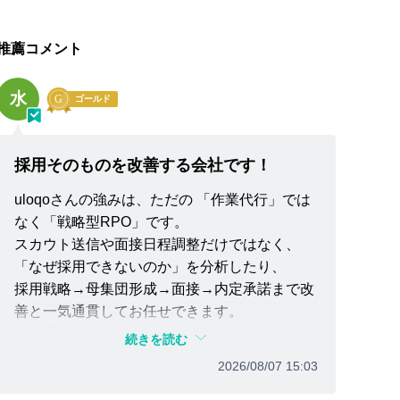
推薦コメント
水
ゴールド
採用そのものを改善する会社です！
uloqoさんの強みは、ただの 「作業代行」では
なく「戦略型RPO」です。
スカウト送信や面接日程調整だけではなく、
「なぜ採用できないのか」を分析したり、
採用戦略→母集団形成→面接→内定承諾まで改
善と一気通貫してお任せできます。
他の同類企業さんとは、一線を引いた「似て非
続きを読む
なる会社」ですね。
2026/08/07 15:03