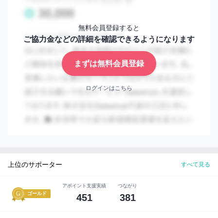
判
需要予測・販売計画・在庫計画を一気通貫でつなぎ、
断
2
Excel業務を削減します。
す
無料会員登録すると
れ
SCMとテクノロジーに精通した専門チームが導入から
ご協力金などの詳細を確認できるようになります
3
ば
定着まで伴走します。
OK!
まずは無料会員登録
実績
セ
ー
▼ サービス特長
ログインはこちら
ル
skylaaは、分断された基幹システム・在庫管理システム・
ス
ハ
WMS/WES/WCS・Excel帳票などのデータを集約し、販
ブ
売計画、需要予測、在庫計画、生産計画、転送計画まで支
な
ら
援するSupply Chainデータ活用クラウドです。専門コン
大
サルタントによる導入要件定義、戦略・ゴール設定、利用
切
上位のサポーター
すべて見る
な
促進・定着支援まで一体で提供しています。
知
▼ 提供価値
り
アポイント支援実績
つながり
ゴールド
Excelや属人的運用に依存しがちなSCM業務を、可視化・
合
451
381
い
標準化・自動化によって改善。企業内の意思決定のブレを
を