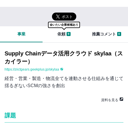
イ
切
ン
な
まずは無料会員登録
知
り
ロ
合
会いたい企業候補あり
グ
い
事業
依頼
推薦コメント
9
0
イ
を
ン
紹
は
介
こ
す
Supply Chainデータ活用クラウド skylaa（ス
ち
る
カイラー）
ら
と
き
https://ziictgears.geekplus.jp/skylaa
セ
に
経営・営業・製造・物流全てを連動させる仕組みを通じて
ー
は
い
揺るぎないSCMの強さを創出
ル
ろ
ス
ん
資料を見る
ハ
な
ブ
不
課題
に
安
つ
が