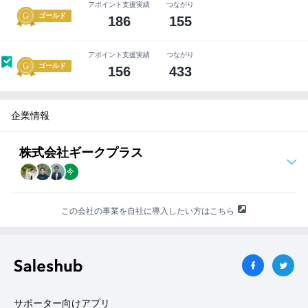
アポイント支援実績
つながり
減らし、事業・経営判断の精度向上を支援します。
紹
ゴールド
186
155
介
▼ 導入実績
す
大手・中小を問わず、食品・飲料・日用品などの消費財メ
る
アポイント支援実績
つながり
前
ーカーをはじめ、メーカー機能を有する小売・卸売事業者
ゴールド
156
433
に
に導入いただいています。
企
業
PIVOT：【デジタル時代の物流革命】在庫一元管理で物流
の
企業情報
を「攻め」の手段へ
担
当
https://youtu.be/9ilBMq9At_o?si=mH2dfcfc3ohhhB1O
者
株式会社ギークプラス
と
今
事
前
打
この会社の事業を自社に導入したい方はこちら
ち
合
わ
せ
を
す
る
サポーター向けアプリ
こ