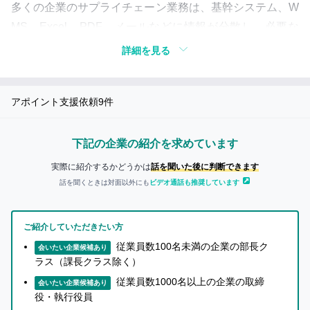
い
つ
多くの企業のサプライチェーン業務は、基幹システム、W
き
て
MS、Excel、PDF、メールなどに情報が分散し、必要な
も
詳
データを集めるだけでも大きな負担が発生しています。さ
の…
詳細を見る
し
らに、計画業務がExcelや属人的な運用に依存すること
く
知り合いに迷惑がかかることが
で、判断根拠が見えづらく、担当者が変わると業務が回ら
知
あったらどうしよう…
アポイント支援依頼
9
件
ないという課題も起きています。その結果、需給判断や在
り
庫判断、配送判断にブレが生まれ、現場だけでなく経営判
た
知り合いに紹介しても
い
大丈夫な事業かな…
断にも影響を及ぼしています。
下記の企業の紹介を求めています
方
実際に紹介するかどうかは
話を聞いた後に判断できます
へ
解決策
話を聞くときは対面以外にも
ビデオ通話も推奨しています
skylaaは、分断されたSCMデータを集約・統合し、活用
企
ご紹介していただきたい方
業
できる形に再整備することで、サプライチェーン全体を見
従業員数100名未満の企業の部長ク
会いたい企業候補あり
の
える化します。その上で、販売計画、AI需要予測、在庫シ
ラス（課長クラス除く）
担
当
ミュレーション、生産計画、転送計画などを一気通貫で支
従業員数1000名以上の企業の取締
会いたい企業候補あり
者
役・執行役員
援し、煩雑なExcel業務や手作業計算を削減します。さら
か