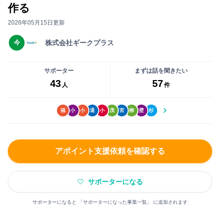
ー
い
作る
事
に
ね」
前
2026年05月15日更新
な
が
打
る
で
今
株式会社ギークプラス
ち
前
き
合
に
る
わ
サポーター
まずは話を聞きたい
無
よ
43
57
せ
人
件
料
う
が
会
に
で
員
福
小
小
退
小
茂
宮
柳
壁
杉
な
き
登
り
ま
録
ま
す
を
す
アポイント支援依頼を確認する
し
ま
まずは無料会員登録
サポーターになる
し
ょ
サポーターになると 「サポーターになった事業一覧」 に追加されます
ロ
う！
グ
大