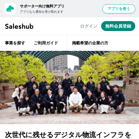
サポーター向け無料アプリ
アプリを使う
アプリなら通知を受け取れます
セ
経
無
験
ー
豊
料
ログイン
無料会員登録
富
ル
会
な
ス
ベ
員
テ
ハ
事業を探す
ご利用ガイド
掲載希望の企業の方
ラ
登
ブ
ン
層
録
で
が
は
ベ
し
ン
紹
て
チ
ャ
介
ロ
ー
前
支
グ
援
に
イ
企
ン
業
サ
す
の
ポ
担
る
ー
当
と
者
タ
「い
次世代に残せるデジタル物流インフラを
と