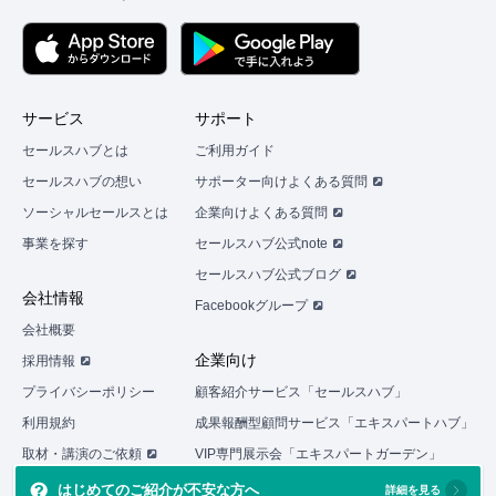
と
が
で
き
ま
サービス
サポート
す。
話
セールスハブとは
ご利用ガイド
を
セールスハブの想い
サポーター向けよくある質問
聞
い
ソーシャルセールスとは
企業向けよくある質問
た
事業を探す
セールスハブ公式note
上
で、
セールスハブ公式ブログ
紹
会社情報
Facebookグループ
介
会社概要
し
て
企業向け
採用情報
も
プライバシーポリシー
顧客紹介サービス「セールスハブ」
い
い
利用規約
成果報酬型顧問サービス「エキスパートハブ」
な
取材・講演のご依頼
VIP専門展示会「エキスパートガーデン」
と
思
はじめてのご紹介が不安な方へ
詳細を見る