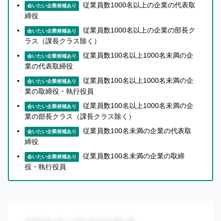
従業員数1000名以上の企業の代表取
ら
に、専門コンサルタントが導入要件定義から戦略・ゴール
会いたい企業候補あり
話
締役
設定、定着支援まで伴走することで、単なるシステム導入
を
従業員数1000名以上の企業の部長ク
会いたい企業候補あり
で終わらない実運用・成果創出を実現します。
聞
ラス（課長クラス除く）
い
た
従業員数100名以上1000名未満の企
会いたい企業候補あり
ミッション
上
業の代表取締役
で
従業員数100名以上1000名未満の企
知
会いたい企業候補あり
私たちは、サプライチェーンの速さと透明性を高め、誰も
業の取締役・執行役員
り
合
がデータに基づいて意思決定できる世界をつくりたいと考
従業員数100名以上1000名未満の企
会いたい企業候補あり
い
業の部長クラス（課長クラス除く）
えています。ギークプラスのミッションである「次世代に
を
従業員数100名未満の企業の代表取
残せるデジタル物流インフラを作る」のもと、現場の非効
会いたい企業候補あり
紹
締役
率と経営の不確実性を減らし、企業の持続的な成長を支え
介
従業員数100名未満の企業の取締
す
会いたい企業候補あり
る仕組みを社会に広げていきます。
役・執行役員
る
か
紹介先へのメリット
ど
う
分散したSCMデータを集約・可視化し、現場と経営の
1
か
判断精度を高めます。