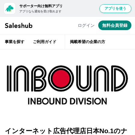
サポーター向け無料アプリ
アプリを使う
アプリなら通知を受け取れます
セ
経
無
験
ー
豊
料
ログイン
無料会員登録
富
ル
会
な
ス
ベ
員
テ
ハ
事業を探す
ご利用ガイド
掲載希望の企業の方
ラ
登
ブ
ン
層
録
で
が
は
ベ
し
ン
紹
て
チ
ャ
介
ロ
ー
前
支
グ
援
に
イ
企
ン
業
サ
す
の
ポ
担
る
ー
当
と
者
タ
「い
インターネット広告代理店日本No.1のナ
と