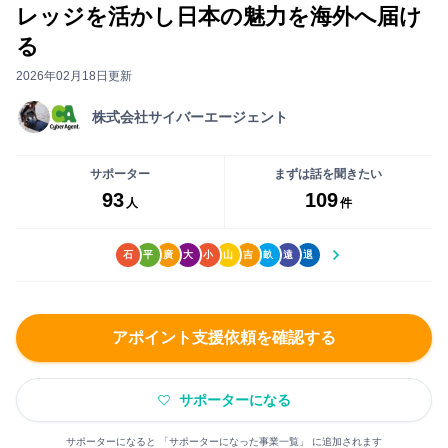
ー
い
レッジを活かし日本の魅力を海外へ届け
事
に
ね」
る
前
な
が
打
る
2026年02月18日更新
で
ち
前
き
株式会社サイバーエージェント
合
に
る
わ
無
よ
せ
サポーター
まずは話を聞きたい
料
う
が
93
109
会
人
件
に
で
員
な
き
登
り
石
平
廣
大
小
山
吉
畝
遠
退
ま
録
ま
す
を
す
し
アポイント支援依頼を確認する
ま
まずは無料会員登録
し
サポーターになる
ょ
ロ
う！
グ
大
サポーターになると 「サポーターになった事業一覧」 に追加されます