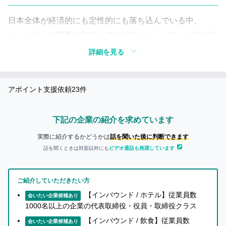
い
つ
き
て
日本全体が経済的にも定性的にも落ち込んでいる中、
も
詳
インバウンド需要は加速しており年々インバウンド観光客
の…
し
数も増加しています。
詳細を見る
く
知り合いに迷惑がかかることが
一方で企業の多くは
知
あったらどうしよう…
「国別でのマーケティング対策に対応しきれない」
り
アポイント支援依頼
23
件
た
「インバウンドマーケティングにおける効率的な手法が揃
知り合いに紹介しても
い
大丈夫な事業かな…
っていない」
方
下記の企業の紹介を求めています
「計測環境が整備されておらずPDCAが回せない」
へ
実際に紹介するかどうかは
話を聞いた後に判断できます
といった課題に直面しています。
話を聞くときは対面以外にも
ビデオ通話も推奨しています
サイバーエージェントは、各パートナーと協業・商品開発
企
業
を進め課題解決に努めます。
ご紹介していただきたい方
の
担
【インバウンド / ホテル】従業員数
会いたい企業候補あり
当
1000名以上の企業の代表取締役・役員・取締役クラス
解決策
者
【インバウンド / 飲食】従業員数
か
会いたい企業候補あり