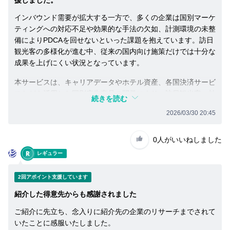
と
インバウンド需要が拡大する一方で、多くの企業は国別マーケ
が
ティングへの対応不足や効果的な手法の欠如、計測環境の未整
で
き
備によりPDCAを回せないといった課題を抱えています。訪日
ま
観光客の多様化が進む中、従来の国内向け施策だけでは十分な
す。
成果を上げにくい状況となっています。
話
を
本サービスは、キャリアデータやホテル資産、各国決済サービ
聞
スなどを活用した国別広告商品の開発により、訪日観光客へ効
い
続きを読む
率的にリーチできる点が特徴です。さらに計測環境の整備によ
た
2026/03/30 20:45
りマーケティングの可視化と改善を可能にし、戦略立案から実
上
で、
行まで一気通貫で支援します。AI技術やサイネージ広告、協業
紹
メディアなど既存アセットを活用した実行力も強みです。
0人
がいいねしました
介
杉
レギュラー
し
インバウンドマーケティングの成果最大化に向けて、国別対応
て
とデータ活用を両立できる実効性の高い支援として、多くの企
も
2回アポイント支援しています
業にとって導入価値の高いサービスとして推薦いたします。
い
紹介した得意先からも感謝されました
い
な
ご紹介に先立ち、念入りに紹介先の企業のリサーチまでされて
と
いたことに感服いたしました。
思