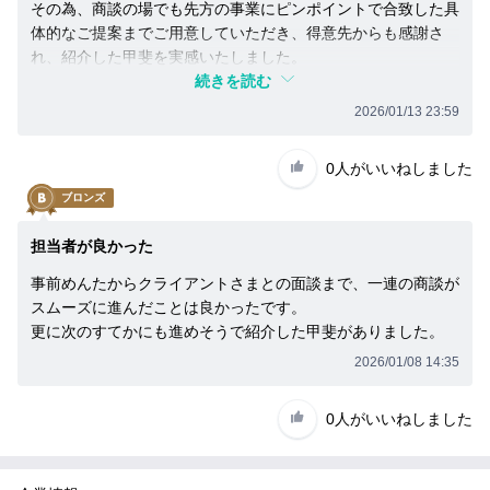
っ
その為、商談の場でも先方の事業にピンポイントで合致した具
た
体的なご提案までご用意していただき、得意先からも感謝さ
ら
れ、紹介した甲斐を実感いたしました。
知
ありがとうございました。
続きを読む
り
合
2026/01/13 23:59
い
に
0人
がいいねしました
お
声
ブロンズ
が
け
担当者が良かった
し
ま
事前めんたからクライアントさまとの面談まで、一連の商談が
し
スムーズに進んだことは良かったです。
ょ
更に次のすてかにも進めそうで紹介した甲斐がありました。
う。
2026/01/08 14:35
0人
がいいねしました
話
を
聞
い