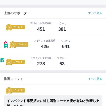
紹
介
す
上位のサポーター
すべて見る
る
前
アポイント支援実績
つながり
に
ゴールド
451
381
企
業
の
アポイント支援実績
つながり
担
髙
ゴールド
425
641
当
者
と
アポイント支援実績
つながり
事
ゴールド
278
63
前
打
ち
推薦コメント
合
すべて見る
わ
せ
ゴールド
を
す
インバウンド需要拡大に対し国別マーケ支援が有効と判断し支
る
こ
援しました。