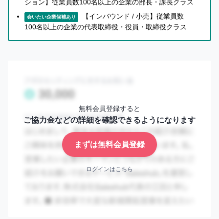
判
ション】従業員数100名以上の企業の部長・課長クラス
す。
断
【インバウンド / 小売】従業員数
会いたい企業候補あり
す
インバウンド向け広告商品を軸に、訪日観光客をター
100名以上の企業の代表取締役・役員・取締役クラス
2
れ
ゲットとする企業のマーケティングを支援
ば
インバウンド向け広告の商品開発からマーケティング
OK!
3
戦略全体の立案と実行までを一気通貫で実行
セ
ー
実績
ル
2024年11月に設立されたサイバーエージェントの新規事
ス
無料会員登録すると
ハ
業部です。
ご協力金などの詳細を確認できるようになります
ブ
インバウンド向け広告の商品開発においては、
な
ら
まずは無料会員登録
当社がすでに有するサイネージ型広告や協業型メディア広
大
告、AI技術を活用します。
切
な
ログインはこちら
▼プレスリリース
知
https://www.cyberagent.co.jp/news/detail/id=30862
り
合
い
を