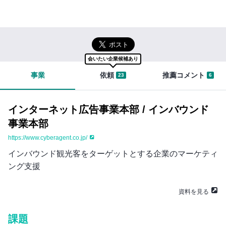
イ
切
ン
な
まずは無料会員登録
知
り
ロ
合
グ
い
会いたい企業候補あり
イ
を
ン
紹
事業
依頼
推薦コメント
23
6
は
介
こ
す
ち
る
インターネット広告事業本部 / インバウンド
ら
と
き
事業本部
セ
に
https://www.cyberagent.co.jp/
ー
は
い
ル
インバウンド観光客をターゲットとする企業のマーケティ
ろ
ス
ング支援
ん
ハ
な
ブ
資料を見る
不
に
安
つ
が
課題