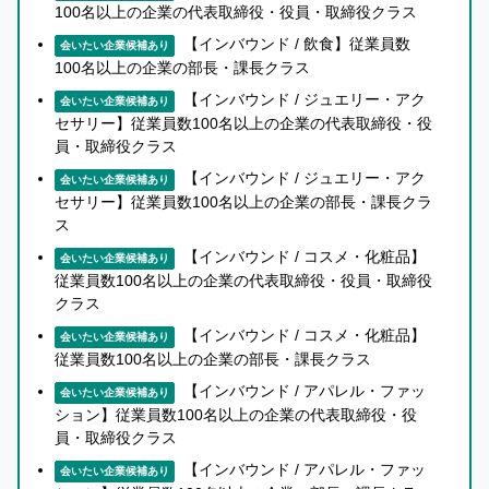
ら
100名以上の企業の代表取締役・役員・取締役クラス
■国別で効率的にリーチできる広告商品の開発
話
【インバウンド / 飲食】従業員数
会いたい企業候補あり
・キャリアのデータを活用した広告商品
を
100名以上の企業の部長・課長クラス
聞
・ホテルの資産を活用した広告商品
い
【インバウンド / ジュエリー・アク
会いたい企業候補あり
・各国の決済サービスを活用した広告商品
た
セサリー】従業員数100名以上の企業の代表取締役・役
上
・観光地エリアでのポップアップ
員・取締役クラス
で
■計測環境整備によるマーケティングPDCA実現
【インバウンド / ジュエリー・アク
知
会いたい企業候補あり
セサリー】従業員数100名以上の企業の部長・課長クラ
り
ス
合
い
【インバウンド / コスメ・化粧品】
会いたい企業候補あり
ミッション
を
従業員数100名以上の企業の代表取締役・役員・取締役
紹
クラス
介
"国内で当たり前のマーケティングをインバウンドで実現
【インバウンド / コスメ・化粧品】
会いたい企業候補あり
す
従業員数100名以上の企業の部長・課長クラス
する"
る
【インバウンド / アパレル・ファッ
か
会いたい企業候補あり
ション】従業員数100名以上の企業の代表取締役・役
紹介先へのメリット
ど
員・取締役クラス
う
クライアント様のKGI目標達成の為に『インバウンド
か
【インバウンド / アパレル・ファッ
会いたい企業候補あり
マーケティングの成功』へ全力でコミットいたしま
1