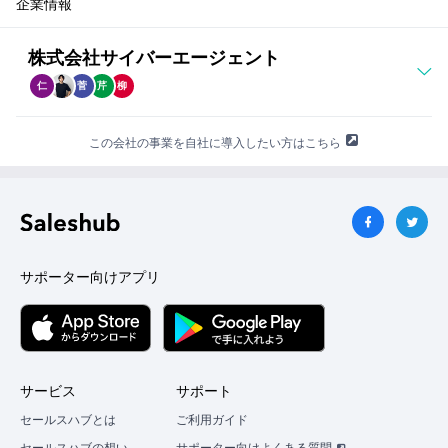
企業情報
て
紹
介
株式会社サイバーエージェント
が
難
仁
菅
芹
柳
し
そ
この会社の事業を自社に導入したい方はこちら
う
だ
と
思
っ
た
場
サポーター向けアプリ
合
は？
セ
サービス
サポート
ー
セールスハブとは
ご利用ガイド
ル
ス
セールスハブの想い
サポーター向けよくある質問