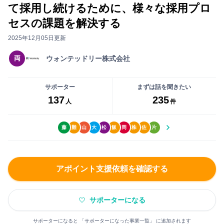
ー
い
て採用し続けるために、様々な採用プロ
事
に
ね」
セスの課題を解決する
前
な
が
打
る
2025年12月05日更新
で
ち
前
き
両
ウォンテッドリー株式会社
合
に
る
わ
無
よ
せ
サポーター
まずは話を聞きたい
料
う
が
137
235
会
人
件
に
で
員
な
き
登
り
藤
難
山
大
松
飯
岡
株
佐
片
ま
録
ま
す
を
す
し
アポイント支援依頼を確認する
ま
まずは無料会員登録
し
サポーターになる
ょ
ロ
う！
グ
大
サポーターになると 「サポーターになった事業一覧」 に追加されます