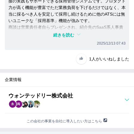
接の実践もサポートできる採用管理システムです。プロダクト
と
【公開中リリース、記事】
力が高く機能が豊富でただ業務負荷を下げるだけではなく、本
が
当に採るべき人を安定して採用し続けるために他のATSには無
Hire User Interview・エキサイト株式会社
で
いユニークな「採用基準」機能が強みです。
き
https://www.wantedly.com/hiringeek/interview/hire_userint
商談は営業責任者自らプレゼンされ、紹介先のSaaS系人事責
ま
erview_1/
任者の温度感も高かったです。
す。
続きを読む
話
ぜひ他社も含めて紹介を加速して行きたいと思います。
フリー株式会社が、次世代型採用管理システム「Wantedl
2025/12/13 07:43
を
y Hire」を導入
聞
い
https://prtimes.jp/main/html/rd/p/000000264.000021198.ht
1人
がいいねしました
た
ml
上
で、
※プロダクトとしては特定の業種・業態に限るものではな
紹
企業情報
いため
介
ベンチャーだけではなく様々な企業様からのご利用実績が
し
ウォンテッドリー株式会社
て
拡大しています。
も
永
両
い
い
な
この会社の事業を自社に導入したい方はこちら
と
思