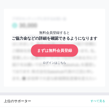
判
ミッション
断
す
れ
ウォンテッドリーは ”究極の適材適所により、シゴトでコ
ば
コロオドルひとを増やす をミッションとしています。Wa
OK!
ntedly Hireも求職者の方にとって自律・共感・挑戦のでき
無料会員登録すると
セ
る適材適所となる企業との接点を生み出すことに貢献し、
ご協力金などの詳細を確認できるようになります
ー
あらゆる人がシゴトに没頭し成果を上げ、その結果成長を
ル
まずは無料会員登録
ス
実感できるような「はたらくすべての人のインフラ」を構
ハ
築していきます。
ブ
ログインはこちら
な
ら
紹介先へのメリット
大
切
複数の応募経路ごとの管理や多くの候補者の方とのや
な
り取りの負荷を下げ、採用担当がより成果に直結する
1
知
業務に向き合う時間を作る
り
合
採用進捗を始め様々なデータをシステムから瞬時に呼
上位のサポーター
すべて見る
い
び起こせるので集計する手間がなくなり、打ち手の検
2
を