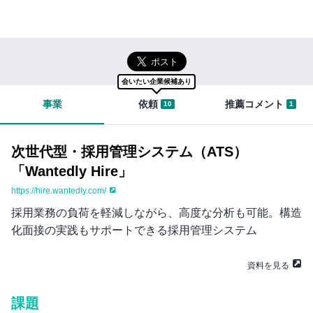
イ
切
ン
な
まずは無料会員登録
知
り
ロ
合
グ
い
会いたい企業候補あり
イ
を
ン
紹
事業
依頼
推薦コメント
10
1
は
介
こ
す
ち
る
次世代型・採用管理システム（ATS）
ら
と
き
「Wantedly Hire」
セ
に
https://hire.wantedly.com/
ー
は
い
ル
採用業務の負荷を軽減しながら、高度な分析も可能。構造
ろ
ス
化面接の実践もサポートできる採用管理システム
ん
ハ
な
ブ
資料を見る
不
に
安
つ
が
課題