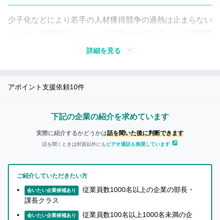
い
つ
き
て
少子化などにより若手の人材獲得競争の過熱は止まらない
も
詳
さなか、退職代行がニュースを賑わせているように採用後
の…
し
の早期離職者も増えており、人員補充の必要性まで高まっ
詳細を見る
く
知り合いに迷惑がかかることが
ている中で採用の難易度は上がる一方です。それでも採用
知
あったらどうしよう…
計画をクリアするために、企業は例年以上に応募者獲得に
り
アポイント支援依頼
10
件
た
奔走し、より多くの面談・面接機会を獲得する必要に迫ら
知り合いに紹介しても
い
大丈夫な事業かな…
れる一方、選考を増やせば増やすほどノイズを除外する作
方
業も増えるなど採用担当の業務は逼迫する一方である。そ
下記の企業の紹介を求めています
へ
れでも採用を進めるために資本力のある企業は給与体系を
実際に紹介するかどうかは
話を聞いた後に判断できます
見直すなどで魅力度を上げ、発信することもできるが、そ
話を聞くときは対面以外にも
ビデオ通話も推奨しています
うもいかない中堅中小企業はどうするべきか。
企
業
解決策
ご紹介していただきたい方
の
担
従業員数1000名以上の企業の部長・
会いたい企業候補あり
当
Wantedly Hireの様々な機能を用いることにより以下を実
課長クラス
者
現します。
従業員数100名以上1000名未満の企
か
会いたい企業候補あり