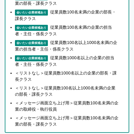
ら
業の部長・課長クラス
・面接面談日程やタスク生成の自動化機能
話
従業員数100名未満の企業の部長・
・複数の媒体、エージェントからの候補者を一元管理する
会いたい企業候補あり
を
課長クラス
聞
ことができる
い
従業員数100名未満の企業の担当
会いたい企業候補あり
・豊富なレポート機能により、分析可能なデータ抽出を瞬
た
者・主任・係長クラス
上
時に行える
従業員数100名以上1000名未満の企
で
会いたい企業候補あり
知
業の担当者・主任・係長クラス
これらの機能を活用することで採用担当の業務負荷を軽減
り
従業員数1000名以上の企業の担当
会いたい企業候補あり
合
することで、より本質的な、成果に直結する業務に向き合
者・主任・係長クラス
い
う時間を作ります。
＜リストなし＞従業員数1000名以上の企業の部長・課
を
長クラス
紹
＜リストなし＞従業員数100名以上1000名未満の企業
さらに、ただ業務負荷を下げるだけではなく、本当に採る
介
の部長・課長クラス
す
べき人を安定して採用し続けるために他のATSには無いユ
る
＜メッセージ画面立ち上げ用＞従業員数100名未満の企
ニークな「採用基準」機能があります。
か
業の取締役・執行役員
採用基準の活用により、企業の構造化面接の実践をサポー
ど
＜メッセージ画面立ち上げ用＞従業員数100名未満の企
う
トし、採用品質の安定化に貢献します。
業の部長・課長クラス
か