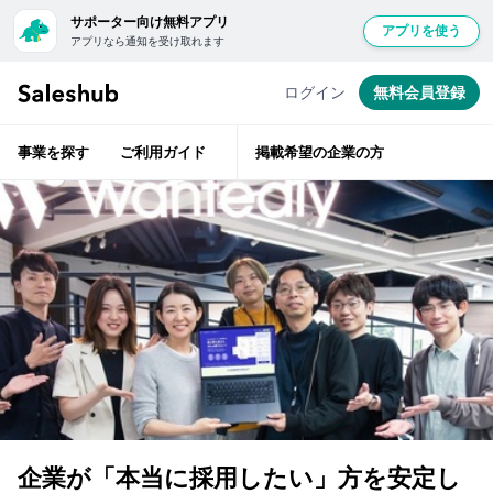
サポーター向け無料アプリ
アプリを使う
アプリなら通知を受け取れます
セ
経
無
験
ー
豊
料
ログイン
無料会員登録
富
ル
会
な
ス
ベ
員
テ
ハ
事業を探す
ご利用ガイド
掲載希望の企業の方
ラ
登
ブ
ン
層
録
で
が
は
ベ
し
ン
紹
て
チ
ャ
介
ロ
ー
前
支
グ
援
に
イ
企
ン
業
サ
す
の
ポ
担
る
ー
当
と
者
タ
「い
企業が「本当に採用したい」方を安定し
と