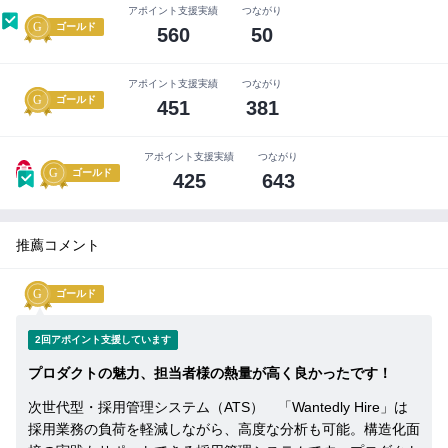
討・実践に集中できる
紹
アポイント支援実績
つながり
ゴールド
介
560
50
採用の質を安定化させるために重要な『構造化面接」
す
を実践しようにもやり方がわからない企業にとってサ
3
る
ポート可能な機能がある
アポイント支援実績
つながり
前
ゴールド
451
381
に
企
実績
業
アポイント支援実績
つながり
の
■実績
髙
ゴールド
425
643
担
2024年11月リリースの新規事業にも関わらず、当初より
当
他社大手ATS利用顧客から採用意欲の高いメガベンチャー
者
と
推薦コメント
よりリプレイスでの導入が進んでおります。
事
【共有可能な導入企業】
前
打
ゴールド
・フリー株式会社
ち
・株式会社サイバーエージェント
合
2回アポイント支援しています
わ
・エキサイト株式会社
せ
プロダクトの魅力、担当者様の熱量が高く良かったです！
・ランサーズ株式会社
を
次世代型・採用管理システム（ATS） 「Wantedly Hire」は
す
・Supership株式会社
る
採用業務の負荷を軽減しながら、高度な分析も可能。構造化面
・Studio株式会社
こ