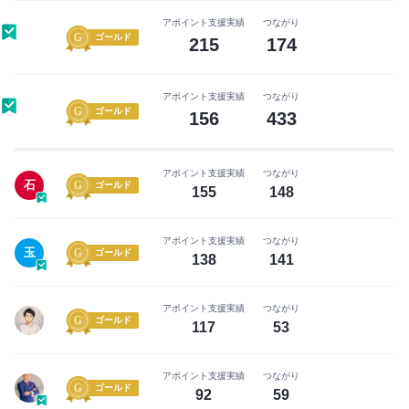
ー
い
に
アポイント支援実績
つながり
ね」
ゴールド
215
174
な
が
る
で
前
き
アポイント支援実績
つながり
ゴールド
に
156
433
る
無
よ
料
う
アポイント支援実績
つながり
会
石
に
ゴールド
155
148
員
な
登
り
アポイント支援実績
つながり
録
玉
ゴールド
ま
138
141
を
す
し
アポイント支援実績
つながり
ま
ゴールド
117
53
まずは無料会員登録
し
ょ
アポイント支援実績
つながり
ロ
う！
ゴールド
92
59
グ