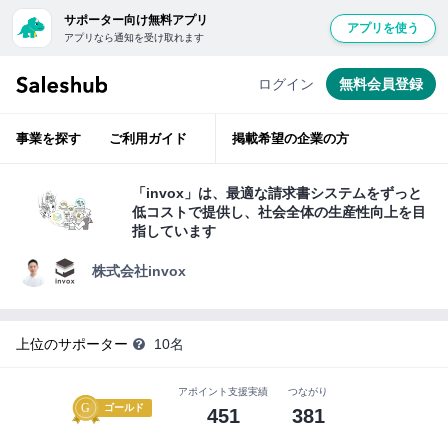
サポーター向け無料アプリ
アプリを使う
アプリなら通知を受け取れます
経
無
験
豊
料
ログイン
無料会員登録
富
会
な
ベ
員
テ
事業を探す
ご利用ガイド
掲載希望の企業の方
ラ
登
ン
層
録
が
「invox」は、最適な請求書システムをずっと
ベ
し
低コストで提供し、社会全体の生産性向上を目
ン
て
チ
指しています
ャ
ロ
ー
支
株式会社invox
グ
援
イ
ン
上位のサポーター
10名
サ
す
ポ
る
アポイント支援実績
つながり
ー
と
ゴールド
451
381
タ
「い