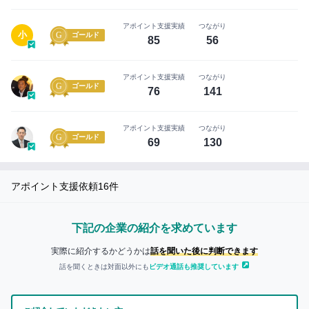
イ
ン
まずは無料会員登録
アポイント支援実績
つながり
小
ゴールド
85
56
ロ
グ
アポイント支援実績
つながり
イ
ゴールド
76
141
ン
は
こ
アポイント支援実績
つながり
ち
ゴールド
69
130
ら
セ
アポイント支援依頼
16
件
ー
ル
ス
下記の企業の紹介を求めています
ハ
実際に紹介するかどうかは
話を聞いた後に判断できます
ブ
話を聞くときは対面以外にも
ビデオ通話も推奨しています
に
つ