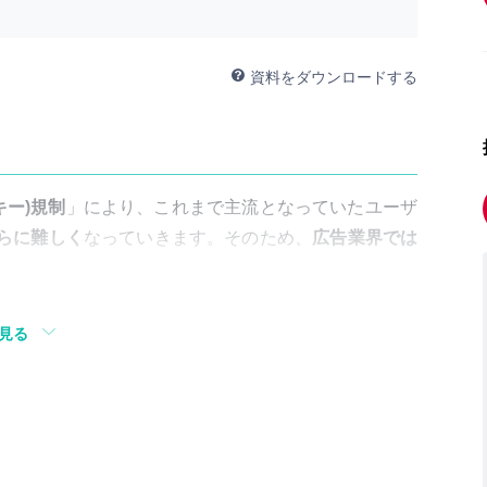
資料をダウンロードする
ッキー)規制
」により、これまで主流となっていたユーザ
らに難しく
なっていきます。そのため、
広告業界では
・サービスのターゲット層にしっかりと届け、
十分な
見る
りました。
「休憩空間」で繰り返し訴求
することで高い認知効果