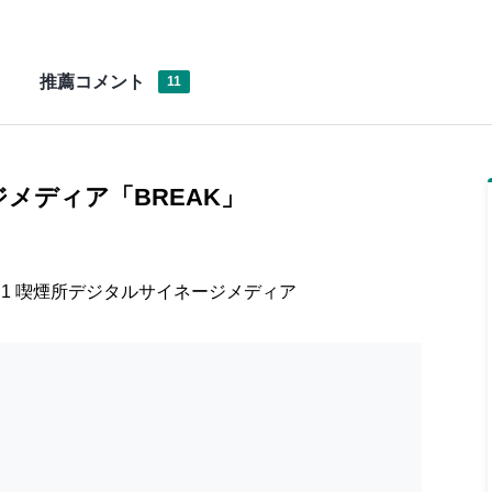
に紹介しても
事業かな…
推薦コメント
11
メディア「BREAK」
OK!
者と事前打ち合わせ
と思ったら知り合い
1 喫煙所デジタルサイネージメディア