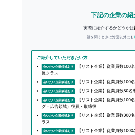
を実現するのが、私たちの喫煙所サイネージメディア
下記の企業の紹
BREAKは、
1回あたり6分間滞在し、1日あたり平
実際に紹介するかどうかは
し、喫煙所に設置されたサイネージで
映像と音声を
話を聞くときは対面以外にも
媒体
です。
東京都内を中心とした首都圏のランドマークタワー
ご紹介していただきたい方
しており、主に
30〜50代の男性ビジネスパーソン
に
【リスト企業】従業員数100名
会いたい企業候補あり
長クラス
【リスト企業】従業員数100
また、オフィスビル内の喫煙所利用者は、
会いたい企業候補あり
【リスト企業】従業員数50名
・約42%の方が「役職者」
会いたい企業候補あり
【リスト企業】従業員数100名
・約31％の方が「年収1,000万以上」
会いたい企業候補あり
グ・広告領域）役員・取締役
となっており、
世帯年収が高い「高所得者層・エグ
【リスト企業】従業員数300名
会いたい企業候補あり
ラス
せっかく作った広告動画を効率的に活用したいと、
【リスト企業】従業員数100
会いたい企業候補あり
習サービスのプロモーション、消費財メーカーの消