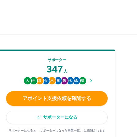
サポーター
347
人
大
井
渡
合
木
高
陈
名
永
増
アポイント支援依頼を確認する
サポーターになる
サポーターになると 「サポーターになった事業一覧」 に追加されます