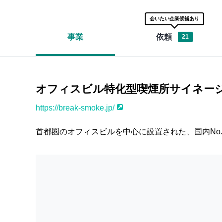
知り合いに迷惑がかかることが
知り合い
あったらどうしよう…
大丈夫な
会いたい企業候補あり
事業
依頼
21
企業の担当者から話を聞いた上で
オフィスビル特化型喫煙所サイネージ
知り合いを紹介するかどうか判断すれば
https://break-smoke.jp/
セールスハブなら
大切な知り合いを紹介する前に企業の担当
をすることができます。
話を聞いた上で、紹介してもいいな
首都圏のオフィスビルを中心に設置された、国内No.
にお声がけしましょう。
話を聞いて紹介が難しそうだと思った場合は？