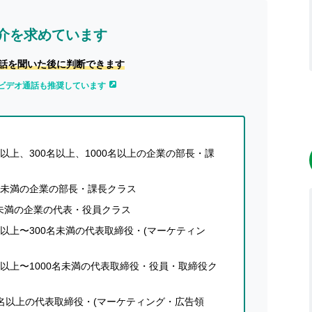
「BREAK」です。
介を求めています
均5回利用
されるという「喫煙所」の空間特性を生か
話を聞いた後に判断できます
繰り返し訴求することができる、まったく新しい広告
ビデオ通話も推奨しています
といわれる代表的なオフィスビルにサイネージを設置
ご視聴いただいております。
以上、300名以上、1000名以上の企業の部長・課
名未満の企業の部長・課長クラス
未満の企業の代表・役員クラス
以上〜300名未満の代表取締役・(マーケティン
ゼクティブ層」の利用が多い
傾向にあります。
以上〜1000名未満の代表取締役・役員・取締役ク
大手飲料メーカーの新商品プロモーションや英会話学
0名以上の代表取締役・(マーケティング・広告領
臭・フレグランススプレーのブランディングなど、こ