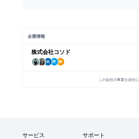
企業情報
株式会社コソド
佐
野
勝
喫煙空間イメージ
この会社の事業を自社
紹介先へのメリット
首都圏のオフィスビルで働くビジネスパーソン
1
プローチすることが可能です。
サービス
サポート