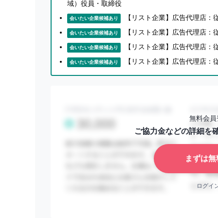
域）役員・取締役
れまでに数多くの広告主様に放映いただいておりま
【リスト企業】広告代理店：従
会いたい企業候補あり
【リスト企業】広告代理店：従業
会いたい企業候補あり
ミッション
【リスト企業】広告代理店：従
会いたい企業候補あり
【リスト企業】広告代理店：従業
会いたい企業候補あり
ご出稿費の一部は喫煙所の収益として、設置してい
に貢献しております。
こうしたBREAKの取り組みは、「ポイ捨て」や「
無料会員
立てられています。
ご協力金などの詳細を
喫煙所の空間を維持することでビル周辺での路上喫
まずは無
存できる環境づくりを目指すとともに、BREAKが
いです。
ログイ