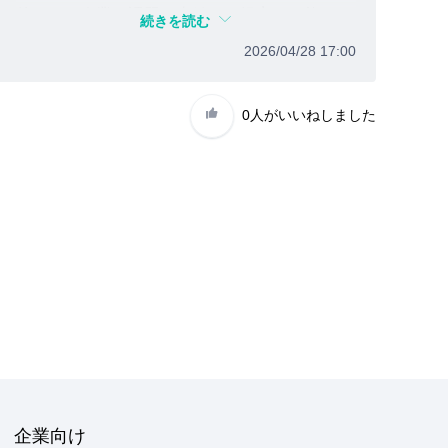
待でき、企業の課題に直結した提案が可能で
続きを読む
す。
2026/04/28 17:00
また、30〜50代のビジネスパーソンや役職者・
高所得者層にリーチできるため、ターゲットが
0人
がいいねしました
明確で紹介しやすい点も大きな強みです。さら
に既存の広告動画を活用できるため導入ハード
ルが低く、大手企業の実績も安心材料となり、
商談につながりやすい点が良かったと感じてい
ます。
企業向け