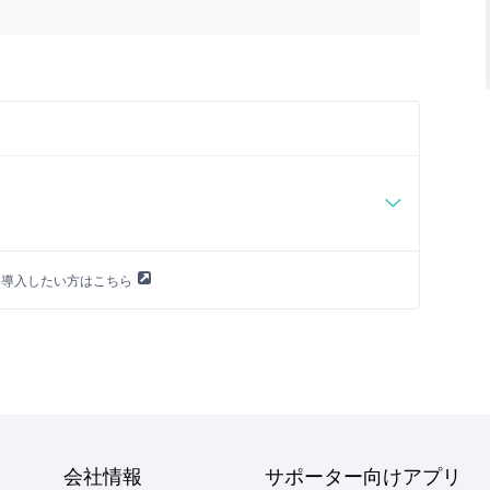
喫煙空間イメージ
に導入したい方はこちら
にリーチ、意思決定者や役職者などの高所得者層にア
会社情報
サポーター向けアプリ