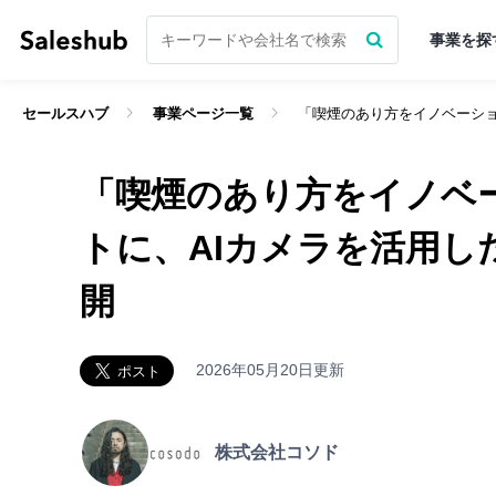
事業を探
セールスハブ
事業ページ一覧
「喫煙のあり方をイノベーショ
経験豊富なベテラン層がベンチャー
セールスハブでは紹介前に
無料会員登録してログインす
事前打ち合わせ
企業の担当者と
「喫煙のあり方をイノベ
「いいね」ができるようになり
サポーターになる前に
無料会員登録
をし
トに、AIカメラを活用し
開
まずは無料会員登録
まずは無料会員登録
ログインはこちら
ログイン
2026年05月20日更新
大切な知り合いを紹介するときには
セールスハブについて詳しく知りたい方へ
いろんな不安がつきもの…
株式会社コソド