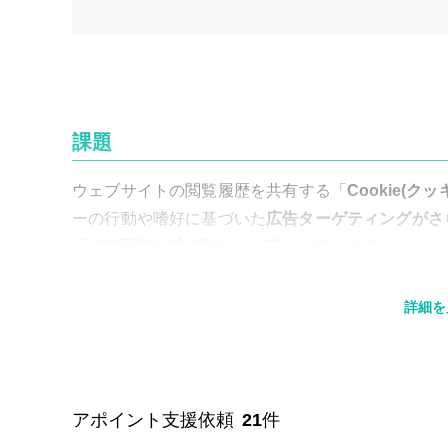
課題
ウェブサイトの閲覧履歴を共有する「
Cookie(ク
ーの行動や嗜好に基づいた
広告ターゲティングがさ
「代替手段を試す動き」が広がっています
。
また、消費者の生活スタイルの多様化に伴い、商品
詳細を
広告接触で認知効果を生むことがますます難しく
な
解決策
アポイント支援依頼
21
件
そんな認知施策の課題を、
オフィスビル内で唯一の