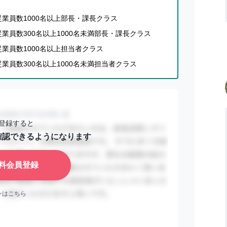
す。
業員数1000名以上部長・課長クラス
員数300名以上1000名未満部長・課長クラス
業員数1000名以上担当者クラス
員数300名以上1000名未満担当者クラス
るオフィスビルに還元することで、喫煙所の空間維持
受動喫煙」などといった喫煙にまつわる問題の解決に役
登録すると
確認できるようになります
煙を抑止し、吸う人にも吸わない人にも心地よい、共
料会員登録
企業の様々なプロモーション課題解決の一助となれば幸
ンはこちら