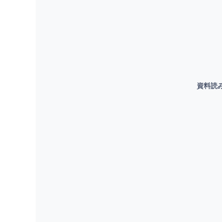
セールスハブで活躍しているサポーター
3
件以上の事業の話を聞いていま
さっそくアポイント支援依頼をチェックし
「まずは話を聞きたい」から連絡してみ
アポイント支援依頼を確認する