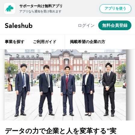
サポーター向け無料アプリ
アプリを使う
アプリなら通知を受け取れます
セ
経
無
験
ー
豊
料
ログイン
無料会員登録
富
ル
会
な
ス
ベ
員
テ
ハ
事業を探す
ご利用ガイド
掲載希望の企業の方
ラ
登
ブ
ン
層
録
で
が
は
ベ
し
ン
紹
て
チ
ャ
介
ロ
ー
前
支
グ
援
に
イ
企
ン
業
サ
す
の
ポ
担
る
ー
当
と
者
タ
「い
データの力で企業と人を変革する"実
と