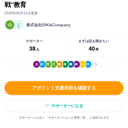
ー
い
戦"教育
事
に
ね」
前
2026年06月11日更新
な
が
打
る
で
山
株式会社DIK&Company
ち
前
き
合
に
る
わ
サポーター
まずは話を聞きたい
無
よ
38
40
せ
人
件
料
う
が
会
に
で
員
志
向
市
工
飯
峯
藤
鈴
山
臼
な
き
登
り
ま
録
ま
す
を
す
アポイント支援依頼を確認する
し
ま
まずは無料会員登録
サポーターになる
し
ょ
サポーターになると 「サポーターになった事業一覧」 に追加されます
ロ
う！
グ
大