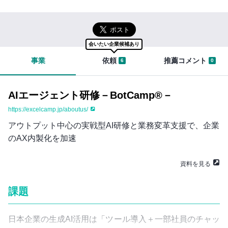
イ
切
ン
な
まずは無料会員登録
知
り
ロ
合
会いたい企業候補あり
グ
い
事業
依頼
推薦コメント
6
0
イ
を
ン
紹
は
介
こ
す
AIエージェント研修－BotCamp®－
ち
る
https://excelcamp.jp/aboutus/
ら
と
き
アウトプット中心の実戦型AI研修と業務変革支援で、企業
セ
に
のAX内製化を加速
ー
は
い
ル
ろ
資料を見る
ス
ん
ハ
な
課題
ブ
不
に
安
つ
日本企業の生成AI活用は「ツール導入＋一部社員のチャッ
が