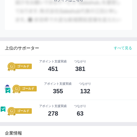
ログインはこちら
判
ト型プログラムなど、成果に直結する伴走を通じて、日本
断
企業の競争力を底上げすることを目指している。
す
れ
ば
紹介先へのメリット
OK!
半年で業務時間20%削減を約束。実戦型ハンズオンで
1
組織のAI活用力を変革
セ
上位のサポーター
すべて見る
ー
受講満足度98%・大手企業200社の実績。エンジニア×
ル
2
アポイント支援実績
つながり
コンサル×教育者の三位一体体制
ス
ゴールド
451
381
ハ
特定プロダクトに縛られず、企業ごとに最適なAI活用
ブ
3
方法を中立的に設計・伴走
な
アポイント支援実績
つながり
ら
塚
ゴールド
355
132
大
実績
切
▼導入実績
な
アポイント支援実績
つながり
知
ゴールド
278
63
大手企業200社以上の研修実績／50社以上の業務改革（B
り
PR）支援／受講満足度98%
合
い
▼主要プロダクト
企業情報
を