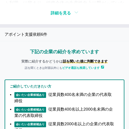
い
つ
ト利用」に留まり、組織全体の生産性向上に繋がっていな
き
て
いケースが多い。背景には、（1）プロンプトの書き方や
詳細を見る
も
詳
ツール機能の理解に教育が偏り、ユースケース探索・タス
の…
し
ク分解・インプットデータ設計・最終成果物統合といっ
く
知り合いに迷惑がかかることが
アポイント支援依頼
6
件
た"対話前後"の領域が手付かずである、（2）ベンダー製A
知
あったらどうしよう…
Iエージェントは現場の業務文脈を反映しづらく、ブラッ
り
クボックス化して改修が追いつかない、（3）シャドーAI
下記の企業の紹介を求めています
た
知り合いに紹介しても
い
大丈夫な事業かな…
利用や誤操作によるセキュリティリスクが導入の壁にな
実際に紹介するかどうかは
話を聞いた後に判断できます
方
る、という構造的課題がある。結果として、PoC止まりや
話を聞くときは対面以外にも
ビデオ通話も推奨しています
へ
個人活用に留まり、現場発の自動化や組織知の蓄積に至ら
ない企業が大半を占める。
ご紹介していただきたい方
解決策
企
従業員数400名未満の企業の代表取
会いたい企業候補あり
業
締役
の
DIKは「実戦教育＋業務変革＋セキュリティ伴走」の3軸
従業員数400名以上2000名未満の企
担
会いたい企業候補あり
業の代表取締役
当
でAX内製化を支援する。BotCamp®では独自の「プロン
者
従業員数2000名以上の企業の代表取
プトシンプル」フレームでアウトプット中心のハンズオン
会いたい企業候補あり
か