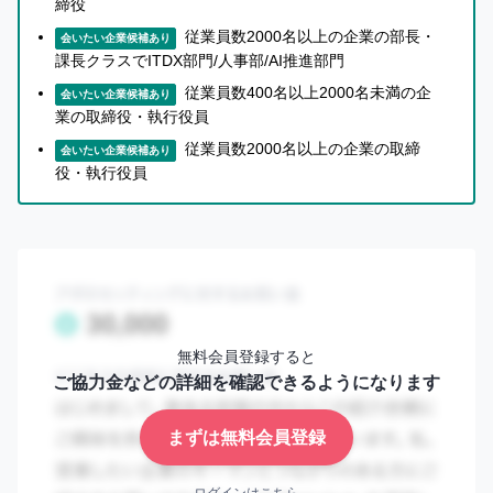
締役
ら
演習を行い、翌日から業務で使えるスキルを定着させる。
話
従業員数2000名以上の企業の部長・
会いたい企業候補あり
Claude Code活用支援では、現場担当者自身がAIエージェ
を
課長クラスでITDX部門/人事部/AI推進部門
ントを「スキル」として育てられる体制を構築。さらにセ
聞
従業員数400名以上2000名未満の企
い
会いたい企業候補あり
キュリティ環境構築支援とDIK Security Checkerにより、
た
業の取締役・執行役員
AI操作ログの自動レビューと改善ループまでをパッケージ
上
従業員数2000名以上の企業の取締
会いたい企業候補あり
で
で提供する。エンジニア×業務コンサル×教育者の三位一
役・執行役員
知
体体制で、特定プロダクトに縛られず最適解を中立的に設
り
計し、現場主導の業務変革を実現する。
合
い
ミッション
を
紹
「データの力で企業と人を変革する"実戦"教育」をミッシ
介
す
ョンに掲げ、上位1%のAIリーダー人材を育成し、企業の
無料会員登録すると
る
ご協力金などの詳細を確認できるようになります
AI Transformation（AX）を内製化できる組織づくりを支
か
援する。ベンダー丸投げや単発PoCではなく、情シス／D
ど
まずは無料会員登録
X推進部がAX戦略室となって自走できる三位一体モデル
う
か
を共創。半年で業務時間20%削減を約束するコミットメン