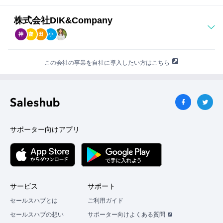
AIエージェント研修（主にClaude Code）
紹
介
▼導入成果（自社・他社事例）
株式会社DIK&Company
す
・自社：派遣・インターン5名分の運営業務をAIで内製化
る
神
齋
田
小
前
し、事業部長＋AIで完結する体制を構築
に
・研修報告資料作成：2-3時間→約10分（約94%削減）／
企
この会社の事業を自社に導入したい方はこちら
業
Zoom発行＋カレンダー登録：3分→30秒（約83%削減）
の
・人材派遣会社：トップCAのノウハウをガイドブック化
担
当
し、転職希望者向けメール作成を30分→10秒、返信率3倍
者
を達成
と
事
・再就職支援会社：トップセールスのノウハウをチェック
サポーター向けアプリ
前
リスト化し、企業分析を3時間→5分（誤検知率0%）に短
打
ち
縮
合
・製造業A社：ChatGPT導入から伴走し、社員80%以上を
わ
せ
アクティブユーザー化
サービス
サポート
を
▼メディア・著書
セールスハブとは
ご利用ガイド
す
代表 中田元樹 著「神速Excel」（ダイヤモンド社）／日本
る
セールスハブの想い
サポーター向けよくある質問
こ