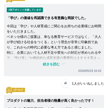
と
が
3回アポイント支援しています
で
「学び」の価値を再認識できる有意義な商談でした。
き
ま
今回は「学び」や人材育成にご関心をお持ちの企業様にお時間
す。
をいただきました。
話
を
ベネッセ様のご提案は、単なる教育サービスではなく、「大人
聞
が学び続ける社会をつくる」という理念が非常に印象的であ
い
り、これからの時代に必要な考え方であると感じました。
た
特に、企業においても人材不足や変化への対応が求められる中
上
で、“学び直し”や継続的な成長支援の重要性はますます高まっ
で、
ていると感じております。
紹
続きを読む
また、ご担当者様にも非常に丁寧にご説明いただき、単なるサ
介
2026/05/19 10:43
し
ービス紹介ではなく、企業が人を育てていくことの本質につい
て
て前向きな意見交換ができた点が印象的でした。
も
1人
がいいねしました
「学び」を通じて企業や人の可能性を広げていく取り組みとし
い
て、多くの企業様にとって価値のあるサービスであると感じ、
ゴールド
い
アポイント支援を行いました。
な
プロダクトの魅力、担当者様の熱量が高く良かったです！
と
思