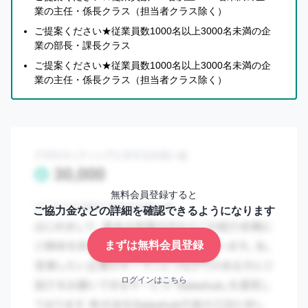
判
・すべての従業員が自ら学び、変化に適応し続けられる環
業の主任・係長クラス（担当者クラス除く）
断
境をつくることで、個人と組織の成長を同時に実現しま
ご提案ください★従業員数1000名以上3000名未満の企
す
す。
業の部長・課長クラス
れ
・学び続ける力を企業の文化として根付かせ、人と組織の
ば
ご提案ください★従業員数1000名以上3000名未満の企
OK!
可能性を最大化することで、社会全体の成長に貢献しま
業の主任・係長クラス（担当者クラス除く）
す！
セ
ー
ル
紹介先へのメリット
ス
ビジネスに必要な「ソフトスキル」から「最新テクノ
ハ
ブ
ロジー」まで、幅広＆最新情報＆実践的に学ぶことが
1
な
できます（約3万講座）
無料会員登録すると
ら
ご協力金などの詳細を確認できるようになります
大
事業のＡX化やキャリア自律など、トレンドかつ多岐
切
にわたる文脈で「人材育成」「組織学習の推進」をご
2
な
支援します
まずは無料会員登録
知
り
スキルの可視化、アウトプット強化のためのオンライ
合
ログインはこちら
ン集合研修など、「学習」強化に向けた関連サービス
3
い
もご用意しています
を