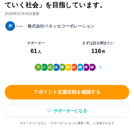
ー
い
ていく社会」を目指しています。
事
に
ね」
前
2026年01月20日更新
な
が
打
る
で
井
株式会社ベネッセコーポレーション
ち
前
き
合
に
る
わ
サポーター
まずは話を聞きたい
無
よ
61
116
せ
人
件
料
う
が
会
に
で
員
戸
小
志
退
樽
鈴
杉
磯
東
柳
な
き
登
り
ま
録
ま
す
を
す
アポイント支援依頼を確認する
し
ま
まずは無料会員登録
サポーターになる
し
ょ
サポーターになると 「サポーターになった事業一覧」 に追加されます
ロ
う！
グ
大