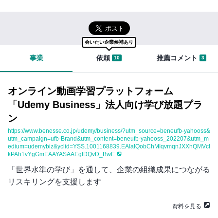
イ
切
ン
な
まずは無料会員登録
知
り
ロ
合
会いたい企業候補あり
グ
い
事業
依頼
推薦コメント
10
3
イ
を
ン
紹
は
介
こ
す
オンライン動画学習プラットフォーム
ち
る
「Udemy Business」法人向け学び放題プラ
ら
と
ン
き
セ
に
https://www.benesse.co.jp/udemy/business/?utm_source=beneufb-yahooss&
ー
は
utm_campaign=ufb-Brand&utm_content=beneufb-yahooss_202207&utm_m
い
edium=udemybiz&yclid=YSS.1001168839.EAIaIQobChMIqvmqnJXXhQMVcl
ル
kPAh1vYgGmEAAYASAAEgIDQvD_BwE
ろ
ス
ん
「世界水準の学び」を通して、企業の組織成果につながる
ハ
な
リスキリングを支援します
ブ
不
に
安
資料を見る
つ
が