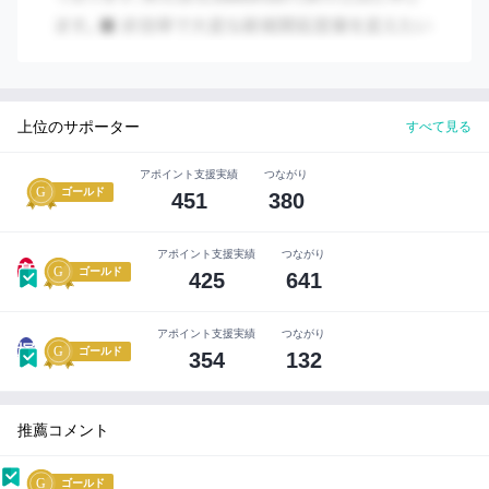
紹
実績
介
す
▼導入実績
る
前
【グローバル】
に
上位のサポーター
すべて見る
法人導入社数：17,000以上
企
業
【国内】
アポイント支援実績
つながり
の
法人導入社数：2,000社以上
ゴールド
451
380
担
当
日経225：70％以上
者
DX銘柄：約80％
アポイント支援実績
つながり
と
髙
ゴールド
425
641
事
▼導入事例
前
https://www.benesse.co.jp/udemy/business/case/?utm_sou
打
アポイント支援実績
つながり
ち
rce=beneufb-yahooss&utm_medium=udemybiz&utm_cam
塚
ゴールド
354
132
合
paign=ufb-Brand&utm_content=beneufb-yahooss_202207
わ
せ
を
推薦コメント
す
る
ゴールド
こ