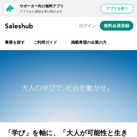
サポーター向け無料アプリ
アプリを使う
アプリなら通知を受け取れます
セ
経
無
験
ー
豊
料
ログイン
無料会員登録
富
ル
会
な
ス
ベ
員
テ
ハ
事業を探す
ご利用ガイド
掲載希望の企業の方
ラ
登
ブ
ン
層
録
で
が
は
ベ
し
ン
紹
て
チ
ャ
介
ロ
ー
前
支
グ
援
に
イ
企
ン
業
サ
す
の
ポ
担
る
ー
当
と
者
タ
「い
「学び」を軸に、「大人が可能性と生き
と