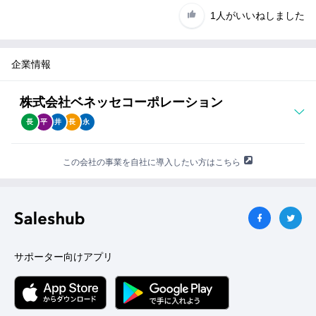
て
1人
がいいねしました
紹
介
が
難
企業情報
し
そ
株式会社ベネッセコーポレーション
う
だ
長
平
井
長
永
と
思
っ
この会社の事業を自社に導入したい方はこちら
た
場
合
は？
サポーター向けアプリ
セ
ー
ル
ス