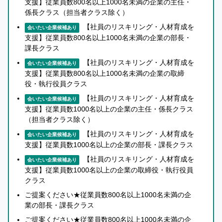
・Udemy Businessは定額で約3万の厳選講座をいつでも
支援】従業員数800名以上1000名未満の企業の主任・
ら
係長クラス（担当者クラス除く）
どこでも受講可能なオンライン学習プラットフォーム。実
話
を
【社員のリスキリング・人材育成を
務家講師による最新スキル／実践ノウハウを提供していま
会いたい企業候補あり
聞
支援】従業員数800名以上1000名未満の企業の部長・
す。
い
課長クラス
た
・個別学習だけでなく、組織学習においての可視化・管
上
【社員のリスキリング・人材育成を
会いたい企業候補あり
理・講座キュレーション機能も充実しています。
で
支援】従業員数800名以上1000名未満の企業の取締
知
役・執行役員クラス
・「講座支援・受講促進」にとどまらず「経営課題から逆
り
算した育成設計」など、ベネッセ社員によるカスタマーサ
【社員のリスキリング・人材育成を
会いたい企業候補あり
合
支援】従業員数1000名以上の企業の主任・係長クラス
クセス機能も含め、貴社のリスキリング、アップスキリン
い
（担当者クラス除く）
を
グを支援します。
【社員のリスキリング・人材育成を
紹
会いたい企業候補あり
支援】従業員数1000名以上の企業の部長・課長クラス
介
ミッション
す
【社員のリスキリング・人材育成を
会いたい企業候補あり
る
支援】従業員数1000名以上の企業の取締役・執行役員
か
クラス
・学びを経営の中核に据え、人材の可能性を組織の競争力
ど
ご提案ください★従業員数800名以上1000名未満の企
へと転換することで、持続的に成長する企業づくりを支援
う
業の部長・課長クラス
します。
か
ご提案ください★従業員数800名以上1000名未満の企