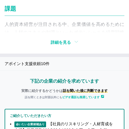
い
つ
き
課題
て
も
詳
の…
し
人的資本経営が注目される中、企業価値を高めるために
く
は、人材のスキルや知識といったポテンシャルを経営戦略
知り合いに迷惑がかかることが
知
あったらどうしよう…
と連動させることが不可欠となっています。また、DX／
詳細を見る
り
AXの進展、労働人口の減少、働き方の多様化、国際情勢
た
知り合いに紹介しても
の変化などにより、求められる能力は常に更新され続けて
い
大丈夫な事業かな…
アポイント支援依頼
10
件
います。従業員一人ひとりが変化に適応し、自律的に成長
方
し続けるためには、従来型の研修だけでは不十分であり、
へ
日常業務と結びついた“継続的な学びと実践”を組織として
下記の企業の紹介を求めています
どう実装するかが、多くの企業にとって喫緊の課題となっ
実際に紹介するかどうかは
話を聞いた後に判断できます
企
ています。
話を聞くときは対面以外にも
ビデオ通話も推奨しています
業
の
担
解決策
当
ご紹介していただきたい方
者
【社員のリスキリング・人材育成を
会いたい企業候補あり
か