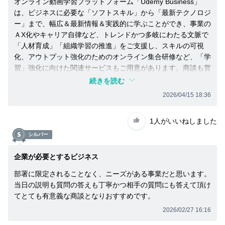
オンライン動画学習プラットフォーム「Udemy Business」
っ
は、ビジネスに必要な「ソフトスキル」から「最新テクノロジ
た
ら
ー」まで、幅広＆最新情報＆実践的に学ぶことができ、事業の
知
ＡX化やキャリア自律など、トレンドかつ多岐にわたる文脈で
り
「人材育成」「組織学習の推進」をご支援し、スキルの可視
合
化、アウトプット強化のためのオンライン集合研修など、「学
い
習」強化に向けた関連サービスもご用意があります。商談も営
に
業責任者の方自らプレゼンされ、紹介先の大手事業責任者の温
お
続きを読む
声
度感も高かったです。ぜひ他社も含めて紹介を加速して行きた
2026/04/15 18:36
が
いと思います。
け
し
1人
がいいねしました
ま
シルバー
し
ょ
う。
企業が必要とするビジネス
部署に限定されることなく、ニーズがある事業だと思います。
当日の説明も質問の答えも丁寧かつ相手の質問にも答えて頂け
話
てとても有意義な商談となりおすすめです。
を
2026/02/27 16:16
聞
い