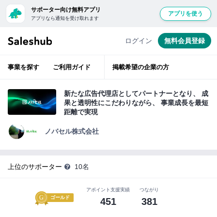
サポーター向け無料アプリ
アプリを使う
アプリなら通知を受け取れます
経
無
験
豊
料
ログイン
無料会員登録
富
会
な
ベ
員
テ
事業を探す
ご利用ガイド
掲載希望の企業の方
ラ
登
ン
層
録
が
新たな広告代理店としてパートナーとなり、 成
ベ
し
果と透明性にこだわりながら、 事業成長を最短
ン
て
チ
距離で実現
ャ
ロ
ー
支
ノバセル株式会社
グ
援
イ
ン
上位のサポーター
10名
サ
す
ポ
る
アポイント支援実績
つながり
ー
と
ゴールド
451
381
タ
「い