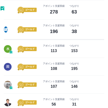
ー
い
に
アポイント支援実績
つながり
ね」
ゴールド
278
63
な
が
る
で
前
き
アポイント支援実績
つながり
鍵
ゴールド
に
196
38
る
無
よ
料
う
アポイント支援実績
つながり
会
水
に
ゴールド
113
153
員
な
登
り
アポイント支援実績
つながり
録
田
ゴールド
ま
108
195
を
す
し
アポイント支援実績
つながり
ま
ゴールド
107
146
まずは無料会員登録
し
ょ
アポイント支援実績
つながり
ロ
う！
ゴールド
56
31
グ