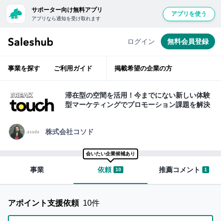
サポーター向け無料アプリ
アプリを使う
アプリなら通知を受け取れます
経
無
験
豊
料
ログイン
無料会員登録
富
会
な
ベ
員
テ
事業を探す
ご利用ガイド
掲載希望の企業の方
ラ
登
ン
層
録
が
滞在型の空間を活用！今までにない新しい体験
ベ
し
型マーケティングでプロモーション課題を解決
ン
て
チ
ャ
ロ
ー
株式会社コソド
支
グ
援
イ
会いたい企業候補あり
ン
事業
依頼
推薦コメント
10
1
サ
す
ポ
る
ー
と
アポイント支援依頼
10件
タ
「い