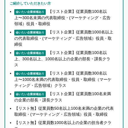
ー
い
ご紹介していただきたい方
に
ね」
【リスト企業】従業員数100名以
会いたい企業候補あり
な
が
上〜300名未満の代表取締役・(マーケティング・広告
る
で
領域）役員・取締役
前
き
【リスト企業】従業員数1000名以上
会いたい企業候補あり
に
る
の代表取締役・(マーケティング・広告領域）役員・取
無
よ
締役
料
う
【リスト企業】従業員数100名以
会いたい企業候補あり
会
に
上、300名以上、1000名以上の企業の部長・課長クラ
員
ス
な
登
り
【リスト企業】従業員数300名以
会いたい企業候補あり
録
上〜1000名未満の代表取締役・役員・取締役（マーケ
ま
ティング・広告領域）クラス
を
す
し
【リスト企業】従業員数100名未満
会いたい企業候補あり
の企業の部長・課長クラス
ま
まずは無料会員登録
し
【リスト無】従業員数50名以上100名未満の企業の代表
取締役・(マーケティング・広告領域）役員・取締役
ょ
ロ
う！
【リスト無】従業員数1000名以上の企業の担当者クラ
グ