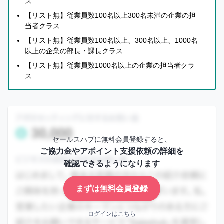
ス
イ
ン
【リスト無】従業員数100名以上300名未満の企業の担
まずは無料会員登録
当者クラス
【リスト無】従業員数100名以上、300名以上、1000名
ロ
以上の企業の部長・課長クラス
グ
イ
【リスト無】従業員数1000名以上の企業の担当者クラ
ン
ス
は
こ
ち
ら
セ
ー
セールスハブに無料会員登録すると、
ご協力金やアポイント支援依頼の詳細を
ル
確認できるようになります
ス
ハ
まずは無料会員登録
ブ
に
つ
ログインはこちら