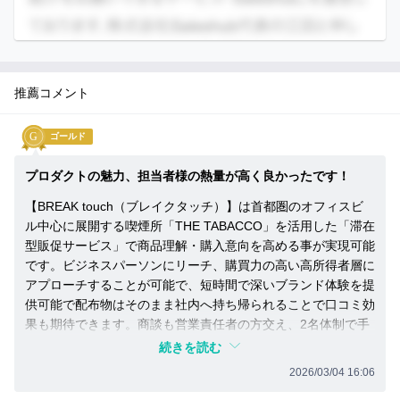
い
て
詳
し
推薦コメント
く
知
り
ゴールド
た
プロダクトの魅力、担当者様の熱量が高く良かったです！
い
方
【BREAK touch（ブレイクタッチ）】は首都圏のオフィスビ
ル中心に展開する喫煙所「THE TABACCO」を活用した「滞在
へ
型販促サービス」で商品理解・購入意向を高める事が実現可能
です。ビジネスパーソンにリーチ、購買力の高い高所得者層に
アプローチすることが可能で、短時間で深いブランド体験を提
供可能で配布物はそのまま社内へ持ち帰られることで口コミ効
果も期待できます。商談も営業責任者の方交え、2名体制で手
厚くプレゼンされ、紹介先の役員の温度感も高かったです。ぜ
続きを読む
ひ他社も含めて紹介を加速して行きたいと思います。
2026/03/04 16:06