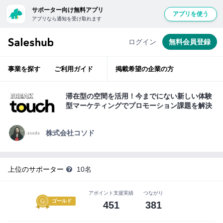
サポーター向け無料アプリ
アプリを使う
アプリなら通知を受け取れます
経
無
験
豊
料
ログイン
無料会員登録
富
会
な
ベ
員
テ
事業を探す
ご利用ガイド
掲載希望の企業の方
ラ
登
ン
層
録
が
滞在型の空間を活用！今までにない新しい体験
ベ
し
型マーケティングでプロモーション課題を解決
ン
て
チ
ャ
ロ
ー
株式会社コソド
支
グ
援
イ
ン
上位のサポーター
10名
サ
す
ポ
る
アポイント支援実績
つながり
ー
と
ゴールド
451
381
タ
「い