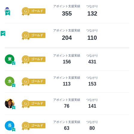
ー
い
アポイント支援実績
つながり
に
ね」
塚
ゴールド
355
132
な
が
る
で
前
アポイント支援実績
つながり
き
ゴールド
204
110
に
る
無
よ
料
う
アポイント支援実績
つながり
東
会
ゴールド
に
156
431
員
な
登
り
アポイント支援実績
つながり
水
ゴールド
録
ま
113
153
を
す
し
アポイント支援実績
つながり
ゴールド
ま
76
141
まずは無料会員登録
し
ょ
アポイント支援実績
つながり
ロ
長
ゴールド
う！
63
80
グ