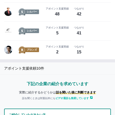
イ
ン
まずは無料会員登録
アポイント支援実績
つながり
シルバー
48
42
ロ
グ
アポイント支援実績
つながり
イ
シルバー
5
41
ン
は
こ
アポイント支援実績
つながり
ブロンズ
ち
2
15
ら
セ
アポイント支援依頼
10
件
ー
ル
下記の企業の紹介を求めています
ス
ハ
実際に紹介するかどうかは
話を聞いた後に判断できます
ブ
話を聞くときは対面以外にも
ビデオ通話も推奨しています
に
つ
ご紹介していただきたい方