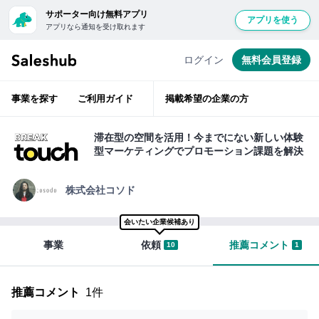
サポーター向け無料アプリ
アプリを使う
アプリなら通知を受け取れます
経
無
験
豊
料
ログイン
無料会員登録
富
会
な
ベ
員
テ
事業を探す
ご利用ガイド
掲載希望の企業の方
ラ
登
ン
層
録
が
滞在型の空間を活用！今までにない新しい体験
ベ
し
型マーケティングでプロモーション課題を解決
ン
て
チ
ャ
ロ
ー
株式会社コソド
支
グ
援
イ
会いたい企業候補あり
ン
事業
依頼
推薦コメント
10
1
サ
す
ポ
る
ー
と
推薦コメント
1件
タ
「い