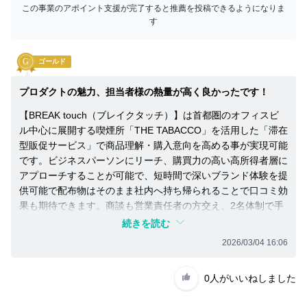
ー
い
この事業のアポイント支援が完了すると推薦を投稿できるようになりま
に
ね」
す
な
が
る
で
ゴールド
前
き
に
る
プロダクトの魅力、担当者様の熱量が高く良かったです！
無
よ
【BREAK touch（ブレイクタッチ）】は首都圏のオフィスビ
料
う
ル中心に展開する喫煙所「THE TABACCO」を活用した「滞在
会
に
型販促サービス」で商品理解・購入意向を高める事が実現可能
員
な
です。ビジネスパーソンにリーチ、購買力の高い高所得者層に
登
り
アプローチすることが可能で、短時間で深いブランド体験を提
録
供可能で配布物はそのまま社内へ持ち帰られることで口コミ効
ま
果も期待できます。商談も営業責任者の方交え、2名体制で手
を
す
厚くプレゼンされ、紹介先の役員の温度感も高かったです。ぜ
し
続きを読む
ひ他社も含めて紹介を加速して行きたいと思います。
ま
2026/03/04 16:06
まずは無料会員登録
し
ょ
0人
がいいねしました
ロ
う！
グ