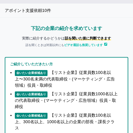
イ
ン
アポイント支援依頼
10
件
まずは無料会員登録
ロ
下記の企業の紹介を求めています
グ
イ
実際に紹介するかどうかは
話を聞いた後に判断できます
ン
話を聞くときは対面以外にも
ビデオ通話も推奨しています
は
こ
ち
ら
ご紹介していただきたい方
【リスト企業】従業員数100名以
会いたい企業候補あり
セ
上〜300名未満の代表取締役・(マーケティング・広告
ー
領域）役員・取締役
ル
【リスト企業】従業員数1000名以上
会いたい企業候補あり
ス
の代表取締役・(マーケティング・広告領域）役員・取
ハ
締役
ブ
【リスト企業】従業員数100名以
会いたい企業候補あり
に
上、300名以上、1000名以上の企業の部長・課長クラ
つ
ス