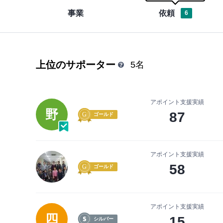
事業
依頼
6
上位のサポーター
5名
アポイント支援実績
野
87
ゴールド
アポイント支援実績
58
ゴールド
アポイント支援実績
四
15
シルバー