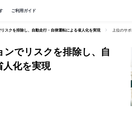
す
ご利用ガイド
でリスクを排除し、自動走行・自律運転による省人化を実現
上位のサポ
支援
ると
ョンでリスクを排除し、自
ます
ましょう！
省人化を実現