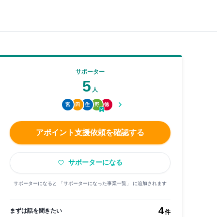
サポーター
5
人
宮
四
住
野
徳
アポイント支援依頼を確認する
サポーターになる
サポーターになると 「サポーターになった事業一覧」 に追加されます
4
まずは話を聞きたい
件