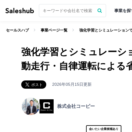
事業を探
セールスハブ
事業ページ一覧
強化学習とシミュレーション
経験豊富なベテラン層がベンチャー
無料会員登録してログインす
強化学習とシミュレーシ
「いいね」ができるようになり
サポーターになる前に
無料会員登録
をし
動走行・自律運転による
まずは無料会員登録
まずは無料会員登録
2026年05月15日更新
ログインはこちら
ログイン
株式会社コーピー
セールスハブについて詳しく知りたい方へ
会いたい企業候補あり