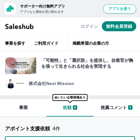
サポーター向け無料アプリ
アプリを使う
アプリなら通知を受け取れます
経
無
験
豊
料
ログイン
無料会員登録
富
会
な
ベ
員
テ
事業を探す
ご利用ガイド
掲載希望の企業の方
ラ
登
ン
層
録
が
「可能性」と「選択肢」を提供し、⾃衛官が胸
ベ
し
を張って⽣きられる社会を実現する
ン
て
チ
ャ
ロ
ー
株式会社Next Mission
支
グ
援
イ
会いたい企業候補あり
ン
事業
依頼
推薦コメント
4
1
サ
す
ポ
る
ー
と
アポイント支援依頼
4件
タ
「い