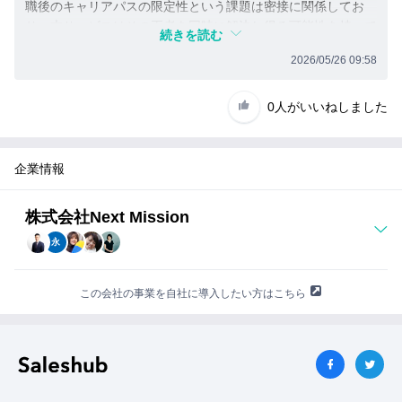
い
職後のキャリアパスの限定性という課題は密接に関係してお
り、本サービスはその両者を同時に解決し得る可能性を持って
て
続きを読む
います。また、企業側にとっても規律性・実行力・危機対応能
詳
2026/05/26 09:58
力を備えた人材を獲得できる点で採用メリットが明確であり、
し
マッチングの成立可能性が高いと考えました。
く
0人
がいいねしました
知
この事業の優れている点は、「自衛官経験をキャリア価値とし
り
て再定義している」点です。従来は体力労働中心に偏りがちだ
った再就職先に対し、ホワイトカラーや企画職など新たな選択
た
企業情報
肢を提示していることは大きな革新性があると感じました。
い
方
株式会社Next Mission
へ
永
この会社の事業を自社に導入したい方はこちら