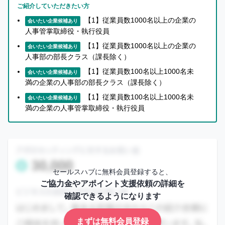
ー
い
ご紹介していただきたい方
に
ね」
【1】従業員数1000名以上の企業の
会いたい企業候補あり
な
が
人事管掌取締役・執行役員
る
で
【1】従業員数1000名以上の企業の
会いたい企業候補あり
前
き
人事部の部長クラス（課長除く）
に
る
【1】従業員数100名以上1000名未
会いたい企業候補あり
無
よ
満の企業の人事部の部長クラス（課長除く）
料
う
【1】従業員数100名以上1000名未
会いたい企業候補あり
会
に
満の企業の人事管掌取締役・執行役員
員
な
登
り
録
ま
を
す
し
セールスハブに無料会員登録すると、
ま
まずは無料会員登録
ご協力金やアポイント支援依頼の詳細を
し
確認できるようになります
ょ
ロ
う！
グ
まずは無料会員登録