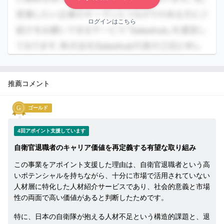
イ
ン
まずは無料会員登録
ログインはこちら
ロ
グ
イ
ン
は
推薦コメント
こ
ち
ら
ゴールド
セ
4回アポイント支援しています
ー
自衛官退職者のキャリア価値を再定義する有望な取り組み
ル
ス
この事業をアポイント支援した理由は、自衛官退職者という高
いポテンシャルを持ちながら、十分に市場で活用されていない
ハ
人材層に特化した人材紹介サービスであり、社会的意義と市場
ブ
性の両面で高い価値があると判断したためです。
に
つ
特に、日本の自衛隊が抱える人材不足という構造的課題と、退