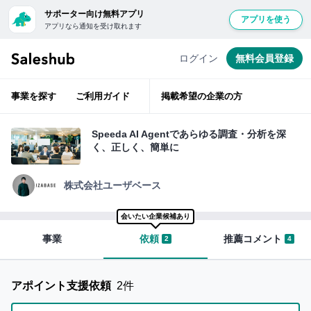
サポーター向け無料アプリ
アプリを使う
アプリなら通知を受け取れます
経
無
験
豊
料
ログイン
無料会員登録
富
会
な
ベ
員
テ
事業を探す
ご利用ガイド
掲載希望の企業の方
ラ
登
ン
層
録
が
Speeda AI Agentであらゆる調査・分析を深
ベ
し
く、正しく、簡単に
ン
て
チ
ャ
ロ
ー
株式会社ユーザベース
支
グ
援
イ
会いたい企業候補あり
ン
事業
依頼
推薦コメント
2
4
サ
す
ポ
る
ー
と
アポイント支援依頼
2件
タ
「い