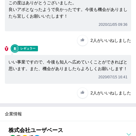
い
この度はありがとうございました。
て
良いアポとなったようで良かったです。今後も機会がありまし
たら宜しくお願いいたします！
詳
し
2020/11/05 09:36
く
知
2人
がいいねしました
り
Y
レギュラー
た
いい事業ですので、今後も知人へ広めていくことができればと
い
思います。また、機会がありましたらよろしくお願いします！
方
へ
2020/07/15 16:41
2人
がいいねしました
企業情報
株式会社ユーザベース