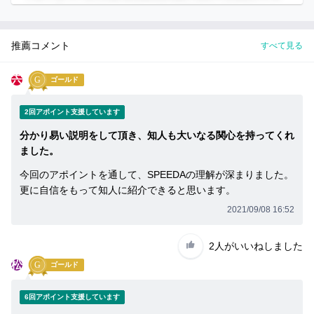
イ
ン
まずは無料会員登録
推薦コメント
すべて見る
ロ
グ
宍
ゴールド
イ
ン
は
2回アポイント支援しています
こ
分かり易い説明をして頂き、知人も大いなる関心を持ってくれ
ち
ました。
ら
今回のアポイントを通して、SPEEDAの理解が深まりました。
セ
更に自信をもって知人に紹介できると思います。
ー
2021/09/08 16:52
ル
ス
2人
がいいねしました
ハ
松
ブ
ゴールド
に
6回アポイント支援しています
つ