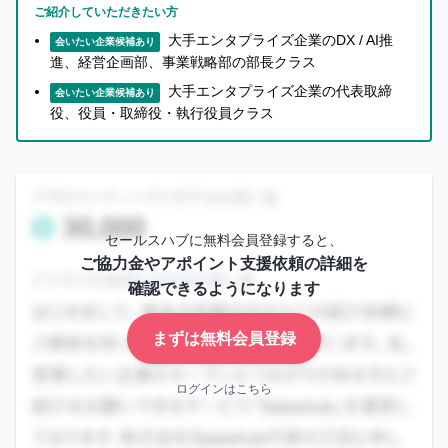
ー
い
ご紹介していただきたい方
に
ね」
大手エンタプライズ企業のDX / AI推
会いたい企業候補あり
な
が
進、経営企画部、事業戦略部の部長クラス
る
で
大手エンタプライズ企業の代表取締
会いたい企業候補あり
前
き
役、役員・取締役・執行役員クラス
に
る
無
よ
料
う
会
に
員
な
セールスハブに無料会員登録すると、
登
り
ご協力金やアポイント支援依頼の詳細を
録
ま
確認できるようになります
を
す
し
まずは無料会員登録
ま
まずは無料会員登録
し
ログインはこちら
ょ
ロ
う！
グ