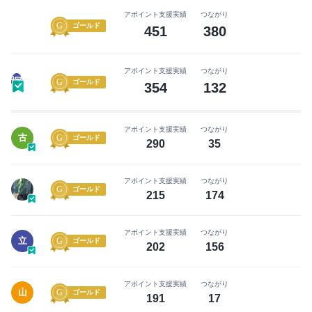
ー
い
アポイント支援実績
つながり
に
ね」
ゴールド
451
380
な
が
る
で
前
アポイント支援実績
つながり
き
塚
ゴールド
354
132
に
る
無
よ
料
う
アポイント支援実績
つながり
古
会
ゴールド
に
290
35
員
な
登
り
アポイント支援実績
つながり
ゴールド
録
ま
215
174
を
す
し
アポイント支援実績
つながり
立
ゴールド
ま
202
156
まずは無料会員登録
し
ょ
アポイント支援実績
つながり
ロ
山
ゴールド
う！
191
17
グ