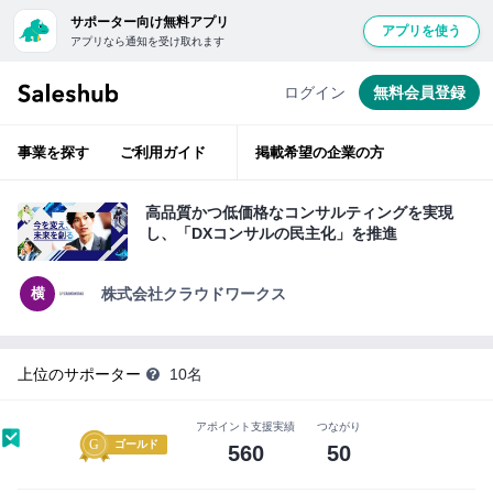
サポーター向け無料アプリ
アプリを使う
アプリなら通知を受け取れます
経
無
験
豊
料
ログイン
無料会員登録
富
会
な
ベ
員
テ
事業を探す
ご利用ガイド
掲載希望の企業の方
ラ
登
ン
層
録
が
高品質かつ低価格なコンサルティングを実現
ベ
し
し、「DXコンサルの民主化」を推進
ン
て
チ
ャ
ロ
ー
横
株式会社クラウドワークス
支
グ
援
イ
ン
上位のサポーター
10名
サ
す
ポ
る
アポイント支援実績
つながり
ー
と
ゴールド
560
50
タ
「い