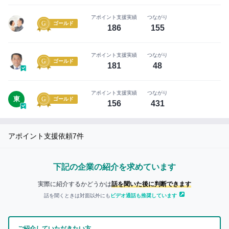
イ
ン
まずは無料会員登録
アポイント支援実績
つながり
ゴールド
186
155
ロ
グ
アポイント支援実績
つながり
イ
ゴールド
181
48
ン
は
こ
アポイント支援実績
つながり
東
ゴールド
ち
156
431
ら
セ
アポイント支援依頼
7
件
ー
ル
下記の企業の紹介を求めています
ス
ハ
実際に紹介するかどうかは
話を聞いた後に判断できます
ブ
話を聞くときは対面以外にも
ビデオ通話も推奨しています
に
つ
ご紹介していただきたい方