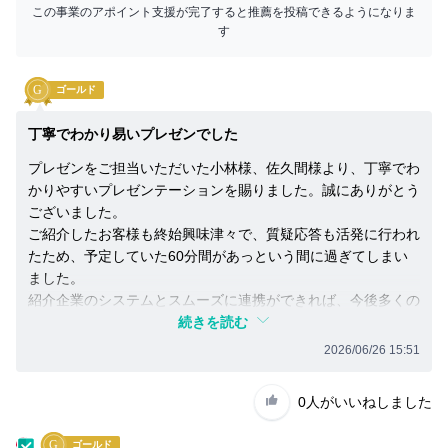
ー
い
この事業のアポイント支援が完了すると推薦を投稿できるようになりま
に
ね」
す
な
が
る
で
ゴールド
前
き
に
る
丁寧でわかり易いプレゼンでした
無
よ
プレゼンをご担当いただいた小林様、佐久間様より、丁寧でわ
料
う
かりやすいプレゼンテーションを賜りました。誠にありがとう
会
に
ございました。
員
な
ご紹介したお客様も終始興味津々で、質疑応答も活発に行われ
登
り
たため、予定していた60分間があっという間に過ぎてしまい
録
ました。
ま
紹介企業のシステムとスムーズに連携ができれば、今後多くの
を
す
企業に採用されるのではないかと思います。
続きを読む
し
ま
2026/06/26 15:51
まずは無料会員登録
し
ょ
0人
がいいねしました
ロ
う！
グ
松
ゴールド