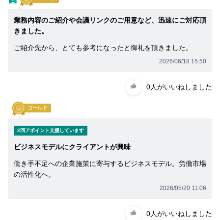
イ
ン
まずは無料会員登録
業務内容のご紹介や会議リンクのご用意など、迅速にご対応頂
きました。
ロ
ご紹介先から、とても参考になったと御礼を頂きました。
グ
イ
2026/06/18 15:50
ン
は
0人
がいいねしました
こ
ち
ら
ゴールド
セ
2回アポイント支援しています
ー
ビジネスモデルにクライアントが興味
ル
ス
働き手不足への企業施策に寄与するビジネスモデル。労働市場
ハ
の活性化へ。
ブ
2026/05/20 11:06
に
つ
0人
がいいねしました