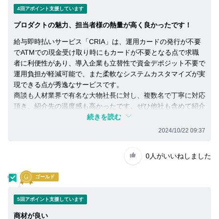
4回アポイント支援しています
プロダクトの魅力、担当者様の熱量が高く良かったです！
給与即時払いサービス「CRIA」は、運用カードの発行が不要
でATMでの現金受け取り時にもカードが不要となる点で求職
者に利便性があり、導入企業も立替性で資金デポジット不要で
運用負担が軽減可能で、また柔軟なシステムカスタマイズが実
現できる点が秀逸なサービスです。
商談も人材業界で有名な大物社長に対し、複数名で丁寧に対応
頂き、紹介先の温度感も高かったです。ぜひ他社も含めて紹介
を加速していきたいと思います。
続きを読む
2024/10/22 09:37
0人
がいいねしました
立
ゴールド
5回アポイント支援しています
商材が良い