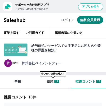
サポーター向け無料アプリ
アプリを使う
アプリなら通知を受け取れます
経
無
験
豊
料
ログイン
無料会員登録
富
会
な
ベ
員
テ
事業を探す
ご利用ガイド
掲載希望の企業の方
ラ
登
ン
層
録
が
給与前払いサービスで人手不足にお困りの企業
ベ
し
様の課題を解決！
ン
て
チ
ャ
ロ
ー
佐
株式会社ペイメントフォー
支
グ
援
イ
会いたい企業候補あり
ン
事業
依頼
推薦コメント
12
18
サ
す
ポ
る
ー
と
推薦コメント
18件
タ
「い