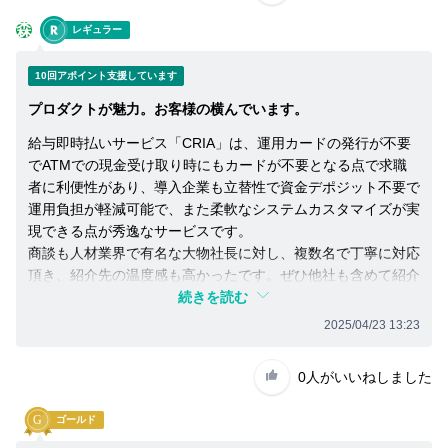
い
森
て
レギュラー
詳
10回アポイント支援しています
し
く
プロダクトが魅力。お客様の横んでいます。
知
給与即時払いサービス「CRIA」は、運用カードの発行が不要
り
でATMでの現金受け取り時にもカードが不要となる点で求職
た
者に利便性があり、導入企業も立替性で資金デポジット不要で
い
運用負担が軽減可能で、また柔軟なシステムカスタマイズが実
方
現できる点が秀逸なサービスです。
商談も人材業界で有名な大物社長に対し、複数名で丁寧に対応
へ
頂き、紹介先の温度感も高かったです。ぜひ他社も含めて紹介
を加速していきたいと思います。
続きを読む
2025/04/23 13:23
0人
がいいねしました
ゴールド