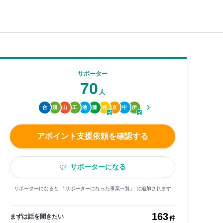
サポーター
70
人
合
淺
山
工
池
藤
有
京
中
伊
アポイント支援依頼を確認する
サポーターになる
サポーターになると 「サポーターになった事業一覧」 に追加されます
163
まずは話を聞きたい
件