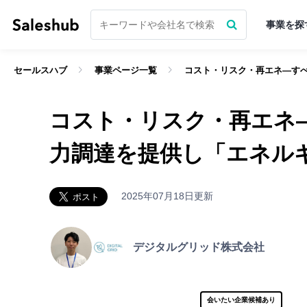
事業を探
セールスハブ
事業ページ一覧
コスト・リスク・再エネ―す
経験豊富なベテラン層がベンチャー
無料会員登録してログインす
コスト・リスク・再エネ
「いいね」ができるようになり
サポーターになる前に
無料会員登録
をし
力調達を提供し「エネル
まずは無料会員登録
まずは無料会員登録
2025年07月18日更新
ログインはこちら
ログイン
デジタルグリッド株式会社
セールスハブについて詳しく知りたい方へ
会いたい企業候補あり