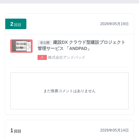
い
ね」
が
2
2026年05月19日
で
回目
き
る
建設DX クラウド型建設プロジェクト
非公開
よ
管理サービス 「ANDPAD」
う
株式会社アンドパッド
に
な
り
ま
まだ推薦コメントはありません
す
まずは無料会員登録
1
ロ
2026年05月14日
回目
グ