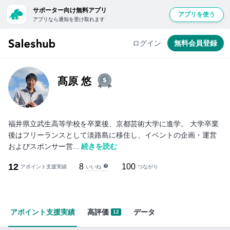
サポーター向け無料アプリ
アプリを使う
アプリなら通知を受け取れます
無
料
ログイン
無料会員登録
会
員
登
髙原 悠
録
し
て
福井県立武生高等学校を卒業後、京都芸術大学に進学。 大学卒業
ロ
後はフリーランスとして淡路島に移住し、イベントの企画・運営
グ
およびスポンサー営...
続きを読む
イ
12
8
100
いいね
アポイント支援実績
ン
つながり
す
る
と
アポイント支援実績
高評価
データ
12
「い