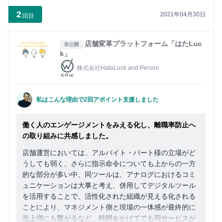
2
2021年04月30日
回目
店舗変革プラットフォーム「はたLuc
非公開
k」
株式会社HataLuck and Person
私はこんな理由で2回アポイント支援しました
働く人のエンゲージメントをみえる化し、離職率防止へ
の取り組みに共感しました。
店舗運営においては、アルバイト・パート様の立場がど
うしても弱く、さらに指示命令についても上からの一方
的な部分が多い中、同ツールは、アナログにおけるコミ
ュニケーションは大事と考え、併用してデジタルツール
を活用することで、活性化された組織が見える化される
ことにより、マネジメント側と現場の一体感が最終的に
売上増にも繋がるなど、時間をかけてでも同サービスが