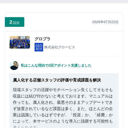
い
ね」
が
2
2026年07月22日
で
回目
き
る
グロプラ
よ
株式会社グロービス
う
に
な
私はこんな理由で2回アポイント支援しました
り
ま
属人化する店舗スタッフの評価や育成課題を解決
す
現場スタッフの活躍やモチベーション失くしてそもそも
収益には結び付かないと考えております。マニュアルは
作っても、属人化され、最悪そのままアップデートでき
まずは無料会員登録
ず放置されているなど課題は多く、また、ほとんどの企
業は認識しているはずですが、「投資」か、「経費」か
ロ
によって、本サービスのような導入に躊躇する可能性も
グ
考えられます。