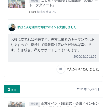
こども・学生向け広告媒体「応援ノー
非公開
ト・タダノート」
株式会社スフレ
私はこんな理由で3回アポイント支援しました
お役に立てれば光栄です。先方は業界のキーマンでもあ
りますので、継続して情報提供等いただければ幸いで
す。引き続き、私もサポートしてまいります。
2020/12/10 11:56
2人
がいいねしました
2
2021年05月20日
回目
企業イベント(表彰式・会議／インセン
非公開