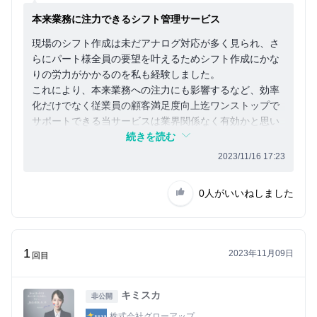
本来業務に注力できるシフト管理サービス
現場のシフト作成は未だアナログ対応が多く見られ、さ
らにパート様全員の要望を叶えるためシフト作成にかな
りの労力がかかるのを私も経験しました。
これにより、本来業務への注力にも影響するなど、効率
化だけでなく従業員の顧客満足度向上迄ワンストップで
サポートできる当サービスは業界関係なく有効かと思い
ます。
続きを読む
2023/11/16 17:23
0人
がいいねしました
1
2023年11月09日
回目
キミスカ
非公開
株式会社グローアップ