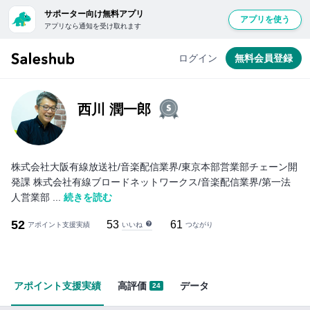
サポーター向け無料アプリ
アプリを使う
アプリなら通知を受け取れます
無
料
ログイン
無料会員登録
会
員
登
西川 潤一郎
録
し
て
株式会社大阪有線放送社/音楽配信業界/東京本部営業部チェーン開
ロ
発課 株式会社有線ブロードネットワークス/音楽配信業界/第一法
グ
人営業部 ...
続きを読む
イ
52
53
61
いいね
アポイント支援実績
ン
つながり
す
る
と
アポイント支援実績
高評価
データ
24
「い