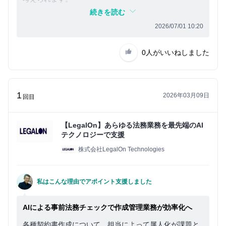
イ
なかなか、すぐに導入へ結びつく案件をご紹介できませ
続きを読む
ン
んが、本サービスのニーズはあると考えており、引き続
2026/07/01 10:20
き紹介できるよう頑張ります。
0人
がいいねしました
1
2026年03月09日
回目
【LegalOn】あらゆる法務業務を最先端のAI
テクノロジーで支援
株式会社LegalOn Technologies
私はこんな理由でアポイント支援しました
AIによる事前法務チェックで作成管理業務が効率化へ
各種契約書作成について、担当によって属人化が課題と