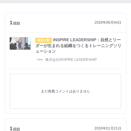
い
ね」
が
1
2026年06月04日
で
回目
き
る
INSPIRE LEADERSHIP：自然とリー
限定公開
よ
ダーが生まれる組織をつくるトレーニングソリ
ューション
う
に
株式会社INSPIRE LEADERSHIP
な
り
ま
す
まだ推薦コメントはありません
まずは無料会員登録
ロ
1
グ
2026年01月21日
回目