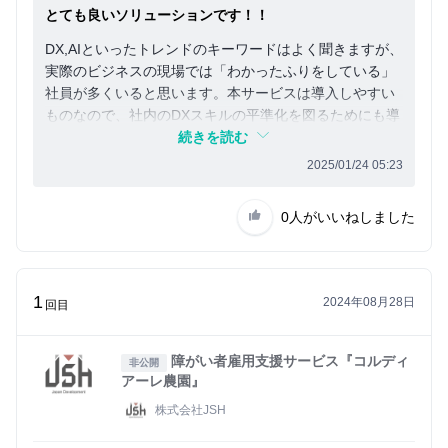
とても良いソリューションです！！
DX,AIといったトレンドのキーワードはよく聞きますが、
実際のビジネスの現場では「わかったふりをしている」
社員が多くいると思います。本サービスは導入しやすい
ものなので、社内のDXスキルの平準化を図るためにも導
入をお勧めします。
続きを読む
2025/01/24 05:23
0人
がいいねしました
1
2024年08月28日
回目
障がい者雇用支援サービス『コルディ
非公開
アーレ農園』
株式会社JSH