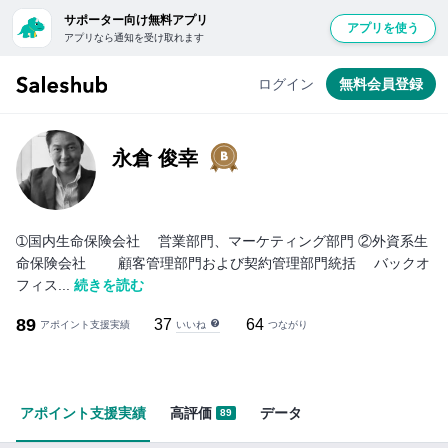
サポーター向け無料アプリ
アプリを使う
アプリなら通知を受け取れます
無
料
ログイン
無料会員登録
会
員
登
永倉 俊幸
録
し
て
➀国内生命保険会社 営業部門、マーケティング部門 ②外資系生
ロ
命保険会社 顧客管理部門および契約管理部門統括 バックオ
グ
フィス...
続きを読む
イ
89
37
64
いいね
アポイント支援実績
ン
つながり
す
る
と
アポイント支援実績
高評価
データ
89
「い