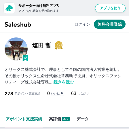
サポーター向け無料アプリ
アプリを使う
アプリなら通知を受け取れます
無
料
ログイン
無料会員登録
会
員
登
塩田 哲
録
し
て
オリックス株式会社で、理事として全国の国内法人営業を統括。
ロ
その後オリックス生命株式会社常務執行役員、オリックスファシ
グ
リティーズ株式会社専務...
続きを読む
イ
278
0
63
いいね
ン
アポイント支援実績
つながり
す
る
と
アポイント支援実績
高評価
データ
276
「い