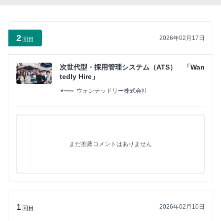
い
ね」
が
2
2026年02月17日
で
回目
き
る
次世代型・採用管理システム（ATS） 「Wan
よ
tedly Hire」
う
ウォンテッドリー株式会社
に
な
り
ま
まだ推薦コメントはありません
す
まずは無料会員登録
1
ロ
2026年02月10日
回目
グ